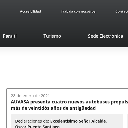
Accesibilidad
Trabaja con nosotros
Contac
This
Li
Para ti
Turismo
Sede Electrónica
link
to
will
ex
open
ap
in
a
pop-
up
window.
Fecha
28 de enero de 2021
del
AUVASA presenta cuatro nuevos autobuses propulsa
audio:
más de veintidós años de antigüedad
Declaraciones de:
Excelentísimo Señor Alcalde,
Óscar Puente Santiago