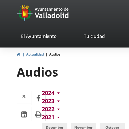
Portal
Jump to content
avaTop
Web
del
Ayuntamiento
valladolid.es
El Ayuntamiento
Tu ciudad
de
Home
Actualidad
Audios
Valladolid
Audios
Twitter
Enlace
2024
Facebook
Enlace
2023
a
a
2022
Linkedin
Enlace
Print
una
una
2021
a
aplicación
aplicación
December
November
October