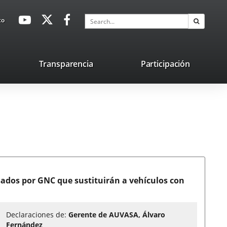
avaHeaderSocial
Link
Link
Link
Search
to
Search
to
to
to
external
external
external
application.
application.
application.
nk
Transparencia
Participación
ternal
plication.
dos por GNC que sustituirán a vehículos con
Declaraciones de:
Gerente de AUVASA, Álvaro
Fernández