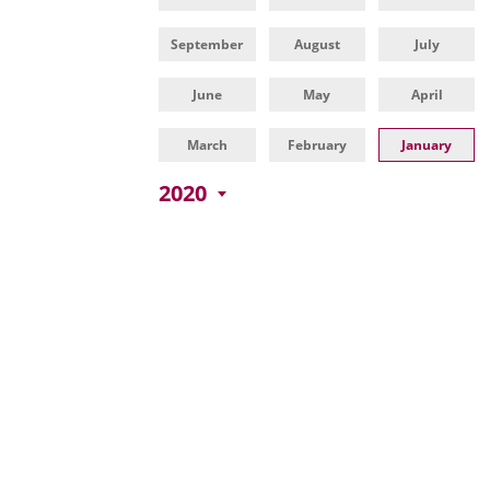
una
externa.
externa.
aplicación
September
August
July
externa.
June
May
April
March
February
January
2020