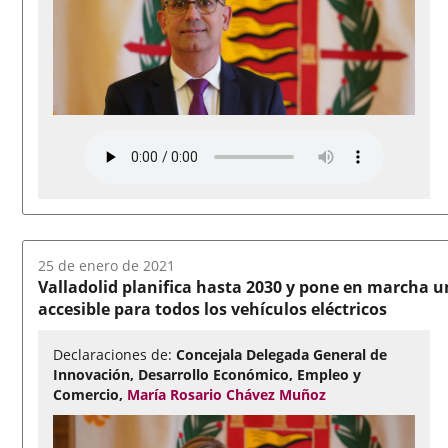
Fecha
25 de enero de 2021
del
Valladolid planifica hasta 2030 y pone en marcha un
audio:
accesible para todos los vehículos eléctricos
Declaraciones de:
Concejala Delegada General de
Innovación, Desarrollo Económico, Empleo y
Comercio,
María Rosario Chávez Muñoz