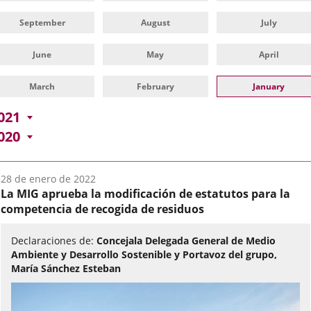
September
August
July
June
May
April
March
February
January
021
020
Fecha
28 de enero de 2022
del
La MIG aprueba la modificación de estatutos para la
audio:
competencia de recogida de residuos
Declaraciones de:
Concejala Delegada General de Medio
Ambiente y Desarrollo Sostenible y Portavoz del grupo,
María Sánchez Esteban