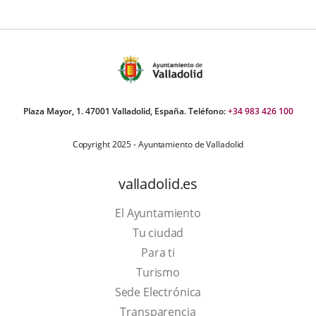
Plaza Mayor, 1. 47001 Valladolid, España. Teléfono:
+34 983 426 100
Copyright 2025 - Ayuntamiento de Valladolid
valladolid.es
El Ayuntamiento
Tu ciudad
Para ti
This
Turismo
link
Link
Sede Electrónica
will
to
Transparencia