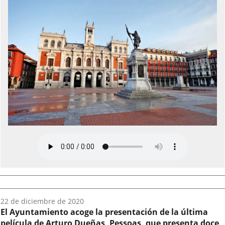
Fecha
22 de diciembre de 2020
del
El Ayuntamiento acoge la presentación de la última
audio:
película de Arturo Dueñas, Pessoas, que presenta doce