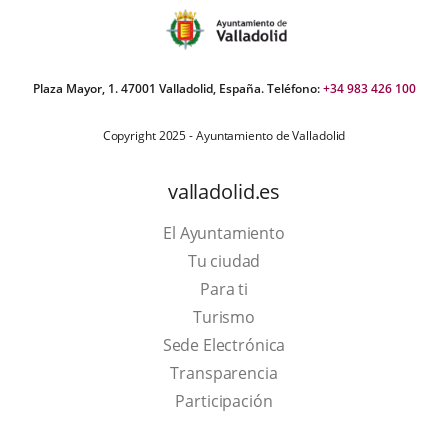
Plaza Mayor, 1. 47001 Valladolid, España. Teléfono:
+34 983 426 100
Copyright 2025 - Ayuntamiento de Valladolid
valladolid.es
El Ayuntamiento
Tu ciudad
Para ti
This
Turismo
link
Link
Sede Electrónica
will
to
Transparencia
open
external
Participación
in
application.