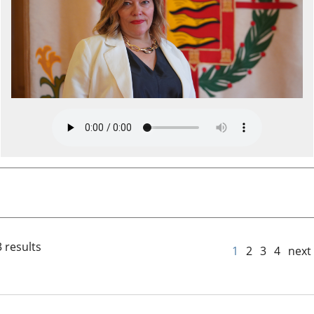
 results
1
2
3
4
next