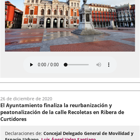
Fecha
26 de diciembre de 2020
del
El Ayuntamiento finaliza la reurbanización y
audio:
peatonalización de la calle Recoletas en Ribera de
Curtidores
Declaraciones de:
Concejal Delegado General de Movilidad y
Espacio Urbano,
Luis Ángel Velez Santiago