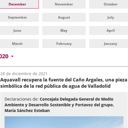
December
November
October
September
August
July
June
May
April
March
February
January
020
Fecha
28 de diciembre de 2021
del
Aquavall recupera la fuente del Caño Argales, una pieza
audio:
simbólica de la red pública de agua de Valladolid
Declaraciones de:
Concejala Delegada General de Medio
Ambiente y Desarrollo Sostenible y Portavoz del grupo,
María Sánchez Esteban