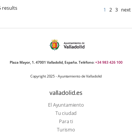
 results
1
2
3
next
Plaza Mayor, 1. 47001 Valladolid, España. Teléfono:
+34 983 426 100
Copyright 2025 - Ayuntamiento de Valladolid
valladolid.es
El Ayuntamiento
Tu ciudad
Para ti
This
Turismo