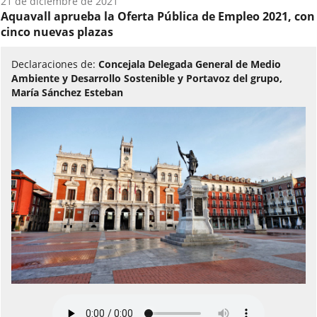
Fecha
21 de diciembre de 2021
del
Aquavall aprueba la Oferta Pública de Empleo 2021, con
audio:
cinco nuevas plazas
Declaraciones de:
Concejala Delegada General de Medio
Ambiente y Desarrollo Sostenible y Portavoz del grupo,
María Sánchez Esteban