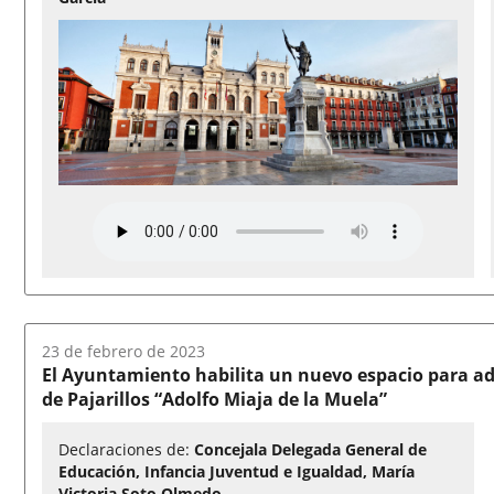
Fecha
23 de febrero de 2023
del
El Ayuntamiento habilita un nuevo espacio para ado
audio:
de Pajarillos “Adolfo Miaja de la Muela”
Declaraciones de:
Concejala Delegada General de
Educación, Infancia Juventud e Igualdad, María
Victoria Soto Olmedo