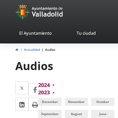
Portal
Jump to content
avaTop
Web
del
Ayuntamiento
valladolid.es
El Ayuntamiento
Tu ciudad
de
Home
Actualidad
Audios
Valladolid
Audios
Twitter
Enlace
2024
Facebook
Enlace
2023
a
a
Linkedin
Enlace
Print
una
December
November
October
una
a
aplicación
aplicación
September
August
June