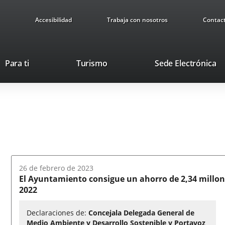
Accesibilidad
Trabaja con nosotros
Contac
This
Li
Para ti
Turismo
Sede Electrónica
link
to
will
ex
open
ap
in
a
pop-
up
window.
Fecha
26 de febrero de 2023
del
El Ayuntamiento consigue un ahorro de 2,34 millone
audio:
2022
Declaraciones de:
Concejala Delegada General de
Medio Ambiente y Desarrollo Sostenible y Portavoz