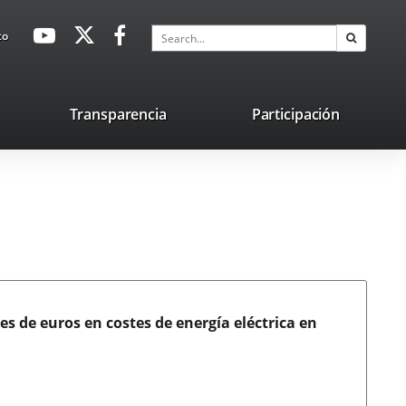
avaHeaderSocial
Link
Link
Link
Search
to
Search
to
to
to
external
external
external
application.
application.
application.
nk
Transparencia
Participación
ternal
plication.
s de euros en costes de energía eléctrica en