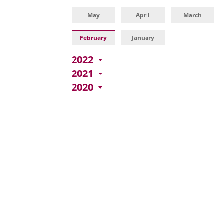
una
externa.
externa.
May
April
March
aplicación
externa.
February
January
2022
2021
2020