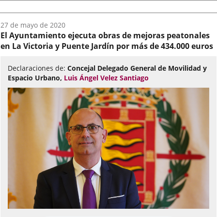
Fecha
27 de mayo de 2020
del
El Ayuntamiento ejecuta obras de mejoras peatonales
audio:
en La Victoria y Puente Jardín por más de 434.000 euros
Declaraciones de:
Concejal Delegado General de Movilidad y
Espacio Urbano,
Luis Ángel Velez Santiago