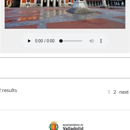
 results
1
2
next