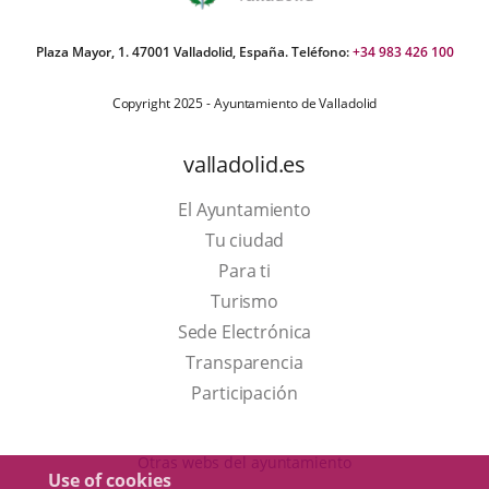
Plaza Mayor, 1. 47001 Valladolid, España. Teléfono:
+34 983 426 100
Copyright 2025 - Ayuntamiento de Valladolid
valladolid.es
El Ayuntamiento
Tu ciudad
Para ti
This
Turismo
link
Link
Sede Electrónica
will
to
Transparencia
open
external
Participación
in
application.
a
Otras webs del ayuntamiento
Use of cookies
pop-