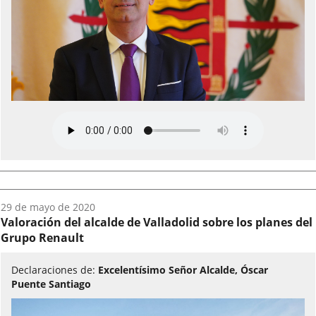
Fecha
29 de mayo de 2020
del
Valoración del alcalde de Valladolid sobre los planes del
audio:
Grupo Renault
Declaraciones de:
Excelentísimo Señor Alcalde, Óscar
Puente Santiago