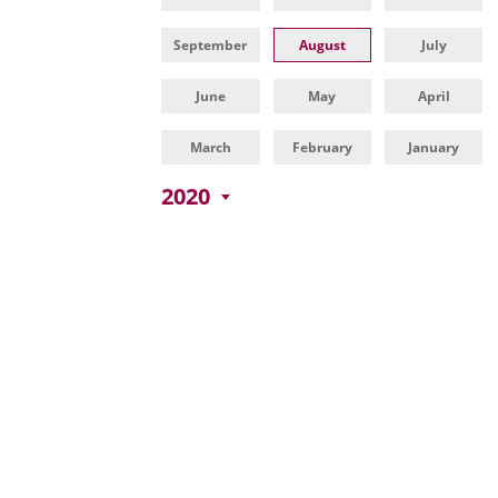
una
externa.
externa.
aplicación
September
August
July
externa.
June
May
April
March
February
January
2020