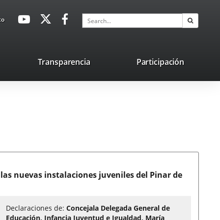
avaHeaderSocial
Link
Link
Link
Search
to
Search
to
to
to
external
external
external
application.
application.
application.
nk
Transparencia
Participación
ternal
plication.
las nuevas instalaciones juveniles del Pinar de
Declaraciones de:
Concejala Delegada General de
Educación, Infancia Juventud e Igualdad, María