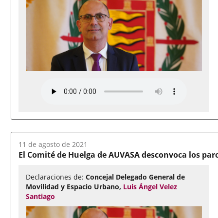
Fecha
11 de agosto de 2021
del
El Comité de Huelga de AUVASA desconvoca los paro
audio:
Declaraciones de:
Concejal Delegado General de
Movilidad y Espacio Urbano,
Luis Ángel Velez
Santiago