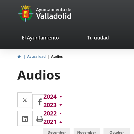
Portal
Jump to content
avaTop
Web
del
Ayuntamiento
valladolid.es
El Ayuntamiento
Tu ciudad
de
Home
Actualidad
Audios
Valladolid
Audios
Twitter
Enlace
2024
Facebook
Enlace
2023
a
a
2022
Linkedin
Enlace
Print
una
una
2021
a
aplicación
aplicación
December
November
October