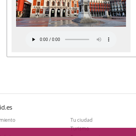
id.es
amiento
Tu ciudad
This
Turismo