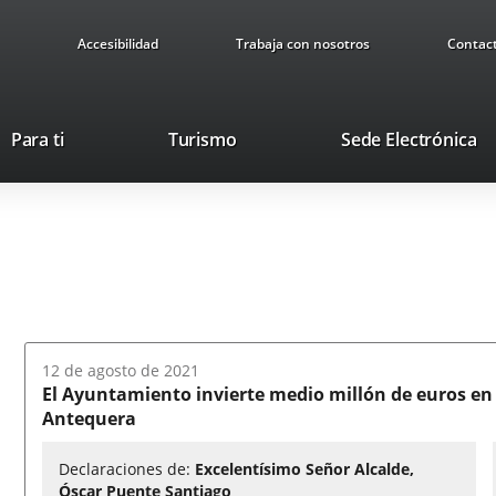
Accesibilidad
Trabaja con nosotros
Contac
This
Li
Para ti
Turismo
Sede Electrónica
link
to
will
ex
open
ap
in
a
pop-
up
window.
Fecha
12 de agosto de 2021
del
El Ayuntamiento invierte medio millón de euros en 
audio:
Antequera
Declaraciones de:
Excelentísimo Señor Alcalde,
Óscar Puente Santiago