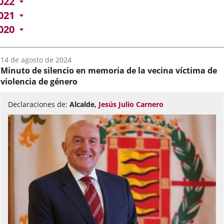
022
021
020
Fecha
14 de agosto de 2024
del
Minuto de silencio en memoria de la vecina víctima de
audio:
violencia de género
Declaraciones de:
Alcalde,
Jesús Julio Carnero