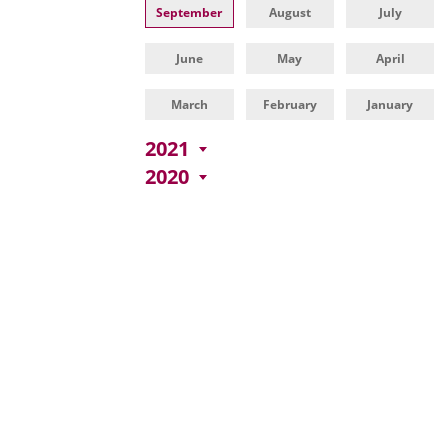
una
externa.
externa.
September
August
July
aplicación
June
May
April
externa.
March
February
January
2021
2020