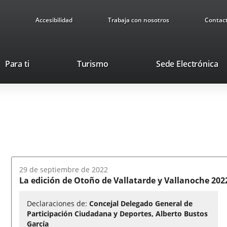
Accesibilidad
Trabaja con nosotros
Contac
This
Li
Para ti
Turismo
Sede Electrónica
link
to
will
ex
open
ap
in
a
pop-
up
window.
Fecha
29 de septiembre de 2022
del
La edición de Otoño de Vallatarde y Vallanoche 202
audio:
Declaraciones de:
Concejal Delegado General de
Participación Ciudadana y Deportes, Alberto Bustos
García