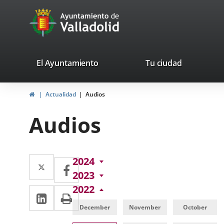
Portal
Jump to content
avaTop
Web
del
Ayuntamiento
valladolid.es
El Ayuntamiento
Tu ciudad
de
Home
Actualidad
Audios
Valladolid
Audios
Twitter
Enlace
2024
Facebook
Enlace
2023
a
a
2022
Linkedin
Enlace
Print
una
una
a
December
November
October
aplicación
aplicación