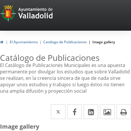
Portal
Web
del
Ayuntamiento
Home
El Ayuntamiento
Catálogo de Publicaciones
Image gallery
de
Catálogo de Publicaciones
Valladolid
El Catálogo de Publicaciones Municipales es una apuesta
permanente por divulgar los estudios que sobre Valladolid
se realizan, en la creencia sincera de que de nada sirve
apoyar unos estudios y trabajos si luego éstos no tienen
una amplia difusión y proyección social
Twitter
Enlace
Facebook
Enlace
Linkedin
Enlace
Image
P
a
a
a
Image gallery
una
una
una