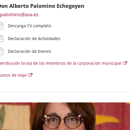
Don Alberto Palomino Echegoyen
mail
V
eclaración
eclaración
etribución
astos
Enlace
palomino@ava.es
e
etallado
ctividades
ienes
ruta
e
a
ontacto
iaje
Descarga CV completo
una
irecto
aplicación
el
oncejal
Declaración de Actividades
externa.
Declaración de bienes
etribución bruta de los miembros de la corporación municipal
E
e
se
Enlace
astos de viaje
ab
e
a
u
una
v
aplicación
e
externa.