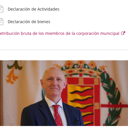
aplicación
el
oncejal
Declaración de Actividades
externa.
Declaración de bienes
etribución bruta de los miembros de la corporación municipal
E
e
se
ab
e
u
v
e