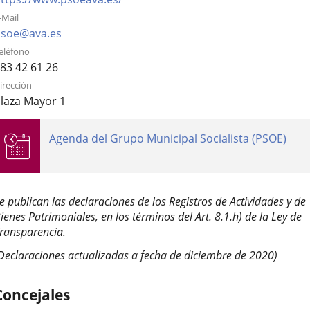
aplicación
aplicación
aplica
a
-Mail
una
externa.
externa.
extern
Enlace
soe@ava.es
aplicación
a
eléfono
externa.
una
83 42 61 26
aplicación
irección
externa.
laza Mayor 1
genda
Agenda del Grupo Municipal Socialista (PSOE)
e
ctividades
e publican las declaraciones de los Registros de Actividades y de
escripción
ienes Patrimoniales, en los términos del Art. 8.1.h) de la Ley de
ransparencia.
Declaraciones actualizadas a fecha de diciembre de 2020)
Concejales