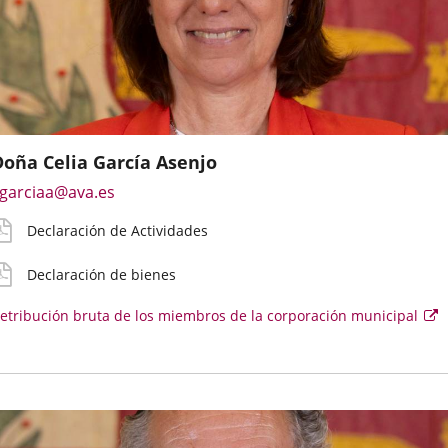
Doña Celia García Asenjo
mail
eclaración
eclaración
etribución
Enlace
garciaa@ava.es
e
ctividades
ienes
ruta
a
ontacto
Declaración de Actividades
una
irecto
aplicación
el
oncejal
Declaración de bienes
externa.
etribución bruta de los miembros de la corporación municipal
E
e
se
ab
e
u
v
e