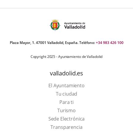
v
e
Plaza Mayor, 1. 47001 Valladolid, España. Teléfono:
+34 983 426 100
Copyright 2025 - Ayuntamiento de Valladolid
valladolid.es
El Ayuntamiento
Tu ciudad
Para ti
This
Turismo
link
Link
Sede Electrónica
will
to
Transparencia