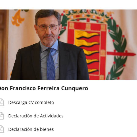
externa.
Don Francisco Ferreira Cunquero
V
eclaración
eclaración
etribución
etallado
ctividades
ienes
ruta
Descarga CV completo
Declaración de Actividades
Declaración de bienes