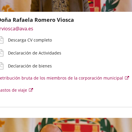
Doña Rafaela Romero Viosca
mail
V
eclaración
eclaración
etribución
astos
Enlace
rviosca@ava.es
e
etallado
ctividades
ienes
ruta
e
a
ontacto
iaje
Descarga CV completo
una
irecto
aplicación
el
oncejal
Declaración de Actividades
externa.
Declaración de bienes
etribución bruta de los miembros de la corporación municipal
E
e
se
Enlace
astos de viaje
ab
e
a
u
una
v
aplicación
e
externa.