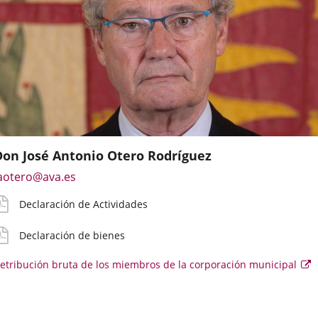
Don José Antonio Otero Rodríguez
mail
eclaración
eclaración
etribución
Enlace
aotero@ava.es
e
ctividades
ienes
ruta
a
ontacto
Declaración de Actividades
una
irecto
aplicación
el
oncejal
Declaración de bienes
externa.
etribución bruta de los miembros de la corporación municipal
E
e
se
ab
e
u