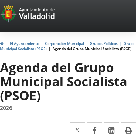
Portal
Jump to content
Web
del
Ayuntamiento
Home
El Ayuntamiento
Corporación Municipal
Grupos Políticos
Grupo
Municipal Socialista (PSOE)
Agenda del Grupo Municipal Socialista (PSOE)
de
Agenda del Grupo
Valladolid
Municipal Socialista
(PSOE)
2026
Twitter
Enlace
Facebook
Enlace
Linked
Enlace
P