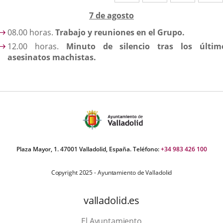
a
a
a
escripción
7 de agosto
una
una
una
08.00 horas.
Trabajo y reuniones en el Grupo.
aplicación
aplicación
aplica
12.00 horas.
Minuto de silencio tras los últim
externa.
externa.
extern
asesinatos machistas.
Plaza Mayor, 1. 47001 Valladolid, España. Teléfono:
+34 983 426 100
Copyright 2025 - Ayuntamiento de Valladolid
valladolid.es
El Ayuntamiento