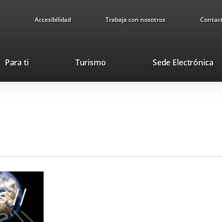
Accesibilidad
Trabaja con nosotros
Contac
This
Li
Para ti
Turismo
Sede Electrónica
link
to
will
ex
open
ap
in
a
pop-
up
window.