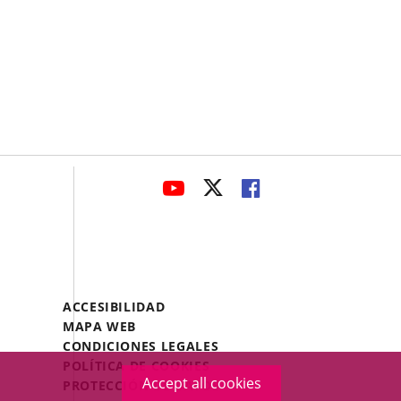
avaHeaderSocial
LINK
LINK
LINK
TO
TO
TO
EXTERNAL
EXTERNAL
EXTERNAL
APPLICATION.
APPLICATION.
APPLICATION.
Menú
ACCESIBILIDAD
Legal
MAPA WEB
Footer
CONDICIONES LEGALES
POLÍTICA DE COOKIES
Accept all cookies
PROTECCIÓN DE DATOS