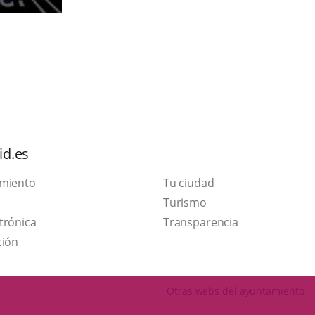
id.es
amiento
Tu ciudad
This
Turismo
Link
link
trónica
Transparencia
to
will
ción
external
open
application.
in
Otras webs del ayuntamiento
a