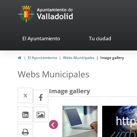
Portal
avaTop
Web
del
Ayuntamiento
valladolid.es
El Ayuntamiento
Tu ciudad
de
Home
El Ayuntamiento
Webs Municipales
Image gallery
Valladolid
Webs Municipales
Image gallery
Twitter
Enlace
Facebook
Enlace
a
a
Linkedin
Enlace
Images
una
una
a
aplicación
previus
aplicación
Print
una
externa.
externa.