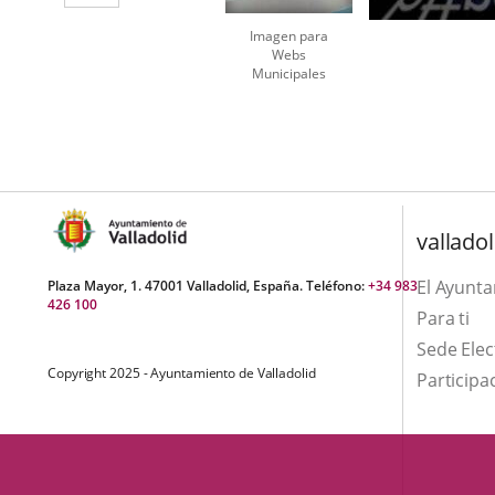
aplicación
Imagen para
externa.
Webs
Municipales
Number
of
sliders:
2
valladol
El Ayunt
Plaza Mayor, 1. 47001 Valladolid, España. Teléfono:
+34 983
426 100
Para ti
Sede Elec
Copyright 2025 - Ayuntamiento de Valladolid
Participa