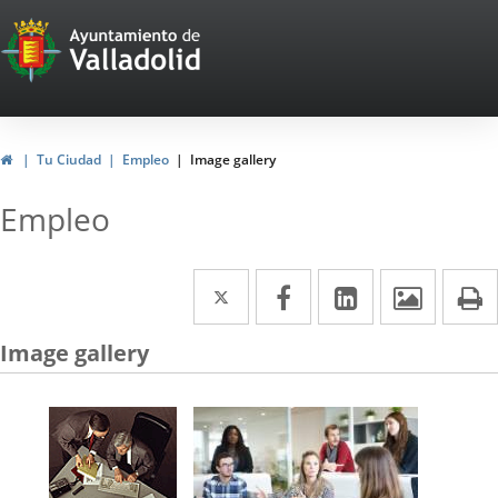
Portal
Web
del
Ayuntamiento
Home
Tu Ciudad
Empleo
Image gallery
de
Empleo
Valladolid
Twitter
Enlace
Facebook
Enlace
Linkedin
Enlace
Image
P
a
a
a
Image gallery
una
una
una
aplicación
aplicación
aplicación
externa.
externa.
externa.