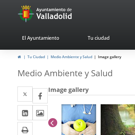
Portal
avaTop
Web
del
Ayuntamiento
valladolid.es
El Ayuntamiento
Tu ciudad
de
Home
Tu Ciudad
Medio Ambiente y Salud
Image gallery
Valladolid
Medio Ambiente y Salud
Image gallery
Twitter
Enlace
Facebook
Enlace
a
a
Linkedin
Enlace
Images
una
una
a
aplicación
previus
aplicación
Print
una
externa.
externa.