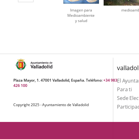
aplicación
Imagen para
medioamb
externa.
Medioambiente
y salud
Number
of
sliders:
2
valladol
El Ayunt
Plaza Mayor, 1. 47001 Valladolid, España. Teléfono:
+34 983
426 100
Para ti
Sede Elec
Copyright 2025 - Ayuntamiento de Valladolid
Participa