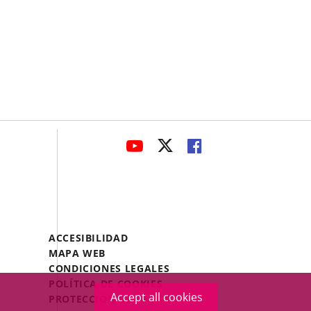
avaHeaderSocial
LINK
LINK
LINK
TO
TO
TO
EXTERNAL
EXTERNAL
EXTERNAL
APPLICATION.
APPLICATION.
APPLICATION.
Menú
ACCESIBILIDAD
Legal
MAPA WEB
Footer
CONDICIONES LEGALES
POLÍTICA DE COOKIES
Accept all cookies
PROTECCIÓN DE DATOS