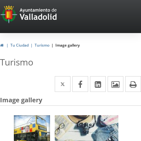
Portal
Web
del
Ayuntamiento
Home
Tu Ciudad
Turismo
Image gallery
de
Turismo
Valladolid
Twitter
Enlace
Facebook
Enlace
Linkedin
Enlace
Image
P
a
a
a
Image gallery
una
una
una
aplicación
aplicación
aplicación
externa.
externa.
externa.