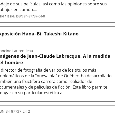
odaje de sus películas, así como las opiniones sobre sus
rabajos en común....
tor
BN / ISSN
ISBN 84-87737-04-8
xposición Hana–Bi. Takeshi Kitano
rancine Laurendeau
mágenes de Jean-Claude Labrecque. A la medida
el hombre
l director de fotografía de varios de los títulos más
mblemáticos de la "nueva ola" de Québec, ha desarrollado
ambién una fructífera carrera como realiador de
ocumentales y de películas de ficción. Este libro permite
ndagar en su particular estética a...
tor
SBN 84-87737-24-2