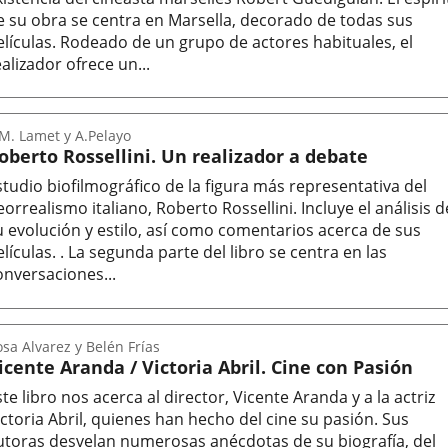
e su obra se centra en Marsella, decorado de todas sus
elículas. Rodeado de un grupo de actores habituales, el
ealizador ofrece un...
tor
M. Lamet y A.Pelayo
oberto Rossellini. Un realizador a debate
studio biofilmográfico de la figura más representativa del
eorrealismo italiano, Roberto Rossellini. Incluye el análisis d
u evolución y estilo, así como comentarios acerca de sus
elículas. . La segunda parte del libro se centra en las
onversaciones...
tor
sa Alvarez y Belén Frías
icente Aranda / Victoria Abril. Cine con Pasión
ste libro nos acerca al director, Vicente Aranda y a la actriz
ictoria Abril, quienes han hecho del cine su pasión. Sus
utoras desvelan numerosas anécdotas de su biografía, del