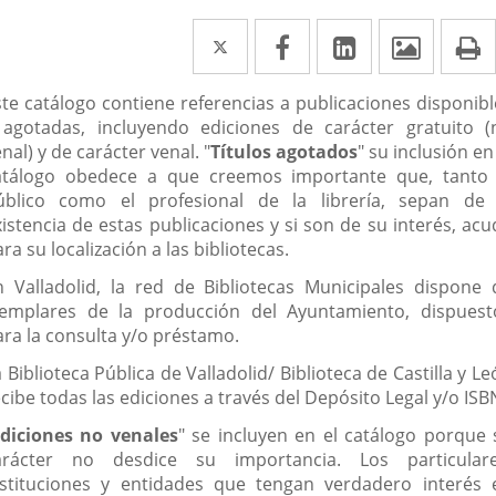
Twitter
Enlace
Facebook
Enlace
Linkedin
Enlace
Image
P
a
a
a
escripción
ste catálogo contiene referencias a publicaciones disponibl
una
una
una
 agotadas, incluyendo ediciones de carácter gratuito (
aplicación
aplicación
aplicación
nal) y de carácter venal. "
Títulos agotados
" su inclusión en
atálogo obedece a que creemos importante que, tanto 
externa.
externa.
externa.
úblico como el profesional de la librería, sepan de 
xistencia de estas publicaciones y si son de su interés, acu
ra su localización a las bibliotecas.
n Valladolid, la red de Bibliotecas Municipales dispone 
jemplares de la producción del Ayuntamiento, dispuest
ara la consulta y/o préstamo.
 Biblioteca Pública de Valladolid/ Biblioteca de Castilla y L
cibe todas las ediciones a través del Depósito Legal y/o ISB
diciones no venales
" se incluyen en el catálogo porque 
arácter no desdice su importancia. Los particulare
nstituciones y entidades que tengan verdadero interés 