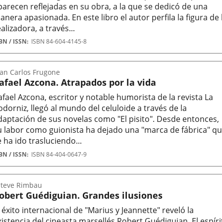
parecen reflejadas en su obra, a la que se dedicó de una
anera apasionada. En este libro el autor perfila la figura de 
alizadora, a través...
tor
BN / ISSN
ISBN 84-604-4145-8
uan Carlos Frugone
afael Azcona. Atrapados por la vida
afael Azcona, escritor y notable humorista de la revista La
odorniz, llegó al mundo del celuloide a través de la
daptación de sus novelas como "El pisito". Desde entonces,
u labor como guionista ha dejado una "marca de fábrica" q
e ha ido trasluciendo...
tor
BN / ISSN
ISBN 84-404-0647-9
steve Rimbau
obert Guédiguian. Grandes ilusiones
l éxito internacional de "Marius y Jeannette" reveló la
xistencia del cineasta marsellés Robert Guédiguian. El espíri