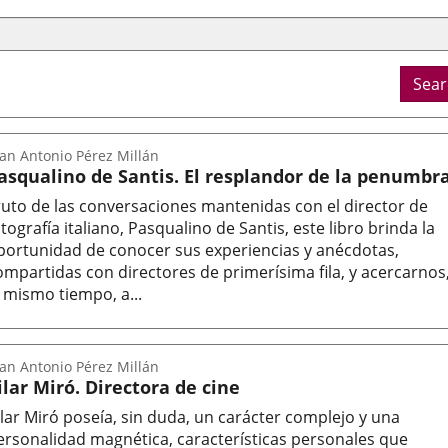
Sear
an Antonio Pérez Millán
asqualino de Santis. El resplandor de la penumbr
ruto de las conversaciones mantenidas con el director de
otografía italiano, Pasqualino de Santis, este libro brinda la
portunidad de conocer sus experiencias y anécdotas,
ompartidas con directores de primerísima fila, y acercarnos
l mismo tiempo, a...
tor
an Antonio Pérez Millán
ilar Miró. Directora de cine
ilar Miró poseía, sin duda, un carácter complejo y una
ersonalidad magnética, características personales que