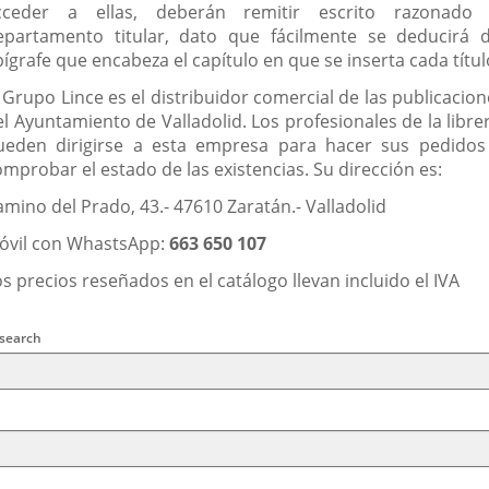
cceder a ellas, deberán remitir escrito razonado 
epartamento titular, dato que fácilmente se deducirá d
ígrafe que encabeza el capítulo en que se inserta cada títul
 Grupo Lince es el distribuidor comercial de las publicacio
l Ayuntamiento de Valladolid. Los profesionales de la libre
ueden dirigirse a esta empresa para hacer sus pedidos
mprobar el estado de las existencias. Su dirección es:
amino del Prado, 43.- 47610 Zaratán.- Valladolid
óvil con WhastsApp:
663 650 107
s precios reseñados en el catálogo llevan incluido el IVA
arch
ral
 search
ria