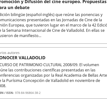
romoción y Difusión del cine europeo. Propuestas
ara un debate
dición bilingüe (español-inglés) que reúne las ponencias y
omunicaciones presentadas en las Jornadas de Cine de la
nión Europea, que tuvieron lugar en el marco de la 42 Edici
e la Semana Internacional de Cine de Valladolid. En ellas se
usieron de manifiesto...
BN
SN
rios autores
ONOCER VALLADOLID
I CURSO DE PATRIMONIO CULTURAL 2008/09. El volumen
eúne las contribuciones científicas presentadas en las
onferencias organizadas por la Real Academia de Bellas Art
e la Purísima Concepción de Valladolid en noviembre de
008.
tor
BN / ISSN
978-84-96864-38-2