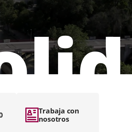
olid
Trabaja con
0
nosotros