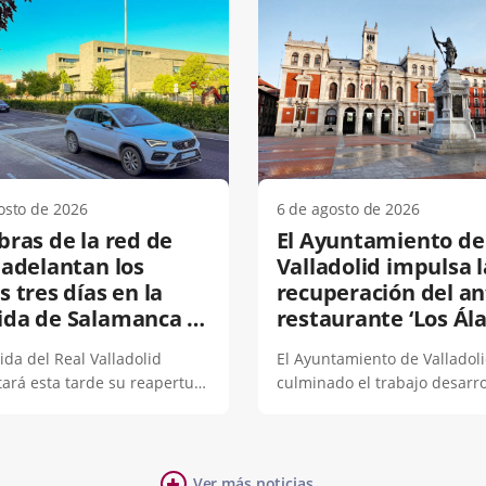
osto de 2026
6 de agosto de 2026
bras de la red de
El Ayuntamiento de
 adelantan los
Valladolid impulsa l
s tres días en la
recuperación del an
ida de Salamanca y
restaurante ‘Los Ál
ten la reapertura
con una iniciativa q
ida del Real Valladolid
El Ayuntamiento de Valladol
ráfico desde hoy
permitirá reutilizar 
ará esta tarde su reapertura
culminado el trabajo desarro
edificio y revitalizar
na vez finalizados los
durante los últimos meses p
Moreras
s de conexión a la red de
encontrar una solución que 
el Monasterio de Prado,
recuperar el antiguo restaur
Fecha
del plazo previsto.El próximo
‘Los Álamos’, situado en el p
Ver más noticias...
de