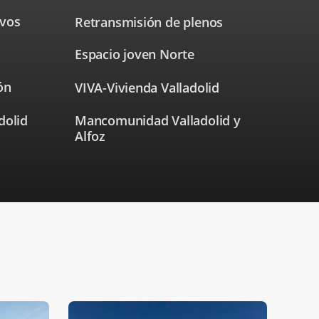
a
una
ivos
Retransmisión de plenos
Enlace
aplicación
a
externa.
una
Espacio joven Norte
Enlace
aplicación
a
externa.
una
ón
VIVA-Vivienda Valladolid
Enlace
aplicación
externa.
ión
a
.
una
dolid
Mancomunidad Valladolid y
Enlace
aplicación
Alfoz
a
externa.
una
aplicación
externa.