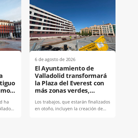
6 de agosto de 2026
El Ayuntamiento de
a
Valladolid transformará
tiguo
la Plaza del Everest con
amos’
más zonas verdes,
ue
nuevos árboles de gran
id ha
Los trabajos, que estarán finalizados
el
porte y espacios de
llado
en otoño, incluyen la creación de
 Las
sombra
ara
más de 270 m de nuevas zonas
permita
ajardinadas y la futura renovación
ante
del área infantil con toldos de
Fecha
arque
sombra.El Ayuntamiento de
de