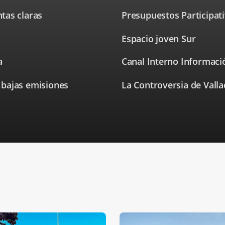
a
una
tas claras
Presupuestos Participat
aplicación
externa.
Espacio joven Sur
Enlace
Enlace
a
a
una
a
⁭Canal Interno Informaci
una
aplicación
externa.
aplicac
externa
 bajas emisiones
La Controversia de Valla
Enlace
a
una
aplicación
externa.