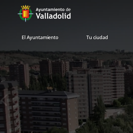
Portal
úmero
Saltar al contenido
e
avaTop
Web
apositivas:
del
Ayuntamiento
valladolid.es
El Ayuntamiento
Tu ciudad
de
Valladolid
Diapositiva
anterior