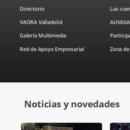
a
una
Directorio
Las cuen
aplicación
externa.
VAORA Valladolid
AUVASA
Enlace
a
una
Galería Multimedia
Particip
aplicación
externa.
Red de Apoyo Empresarial
Zona de
Enlace
a
una
aplicación
externa.
Noticias y novedades