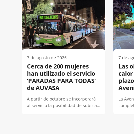
7 de agosto de 2026
7 de ag
Cerca de 200 mujeres
Las o
han utilizado el servicio
calor
‘PARADAS PARA TODAS’
plazo
de AUVASA
Aven
permi
A partir de octubre se incorporará
La Aven
del t
al servicio la posibilidad de subir a
complet
los búhos a la demanda en el
total, u
itinerario oficial de estas líneas.El 4
trabajo
de octubre de 2024 se inició el
calor d
Fecha
Fecha
proyecto de AUVASA denominado
dentro 
de
de