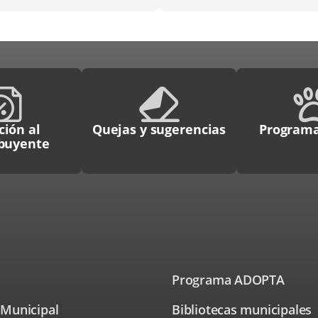
ción al
Quejas y sugerencias
Programa
ibuyente
Programa ADOPTA
 Municipal
Bibliotecas municipales
Enlace