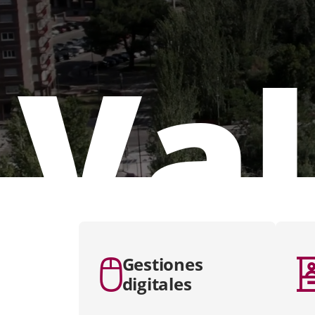
Val
apositiva
e
Gestiones
digitales