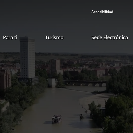
Accesibilidad
Este
En
Para ti
Turismo
Sede Electrónica
enlace
a
se
u
abrirá
ap
en
ex
una
ventana
nueva.