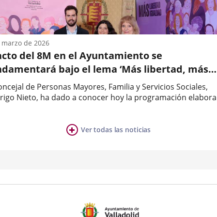
ación
ria
nidades
 marzo de 2026
tar
.
 acto del 8M en el Ayuntamiento se
ud
ndamentará bajo el lema ‘Más libertad, más
aldad’
oncejal de Personas Mayores, Familia y Servicios Sociales,
izada
rigo Nieto, ha dado a conocer hoy la programación elabor
 el Ayuntamiento de Valladolid, con motivo de la
danía
a
memoración del Día Internacional de la Mujer, el 8 de marz
este año se...
Ver todas las noticias
ia
mero
ositivas: