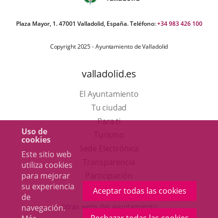
Plaza Mayor, 1. 47001 Valladolid, España. Teléfono:
+34 983 426 100
Copyright 2025 - Ayuntamiento de Valladolid
valladolid.es
El Ayuntamiento
Tu ciudad
Para ti
Uso de
Este
Turismo
cookies
enlace
Enlace
Sede Electrónica
Este sitio web
se
a
Transparencia
utiliza cookies
abrirá
una
para mejorar
Participación
su experiencia
en
aplicación
Aceptar todas las cookies
de
una
externa.
Otras webs del ayuntamiento
navegación.
ventana