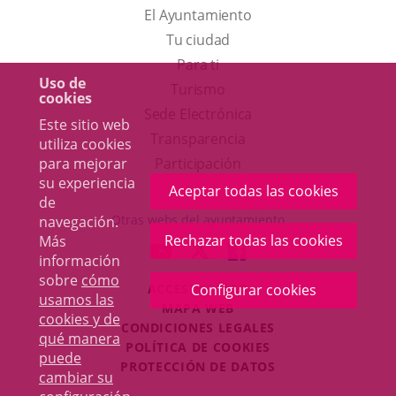
El Ayuntamiento
Tu ciudad
Para ti
Uso de
Este
Turismo
cookies
enlace
Enlace
Sede Electrónica
Este sitio web
se
a
Transparencia
utiliza cookies
abrirá
una
para mejorar
Participación
su experiencia
en
aplicación
Aceptar todas las cookies
de
una
externa.
Otras webs del ayuntamiento
navegación.
ventana
Rechazar todas las cookies
Más
aderSocial
ENLACE
ENLACE
ENLACE
información
nueva.
A
A
A
sobre
cómo
ACCESIBILIDAD
Configurar cookies
UNA
UNA
UNA
usamos las
MAPA WEB
APLICACIÓN
APLICACIÓN
APLICACIÓN
cookies y de
r
CONDICIONES LEGALES
EXTERNA.
EXTERNA.
EXTERNA.
qué manera
POLÍTICA DE COOKIES
puede
PROTECCIÓN DE DATOS
cambiar su
Toggl