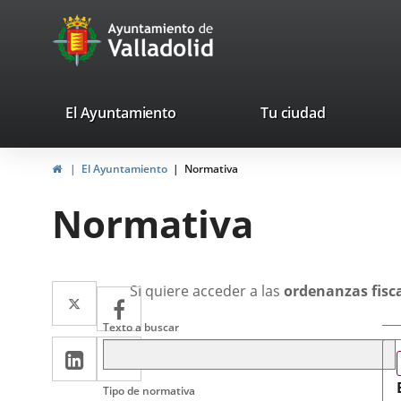
Portal
Saltar al contenido
avaTop
Web
del
Ayuntamiento
valladolid.es
El Ayuntamiento
Tu ciudad
de
Inicio
El Ayuntamiento
Normativa
Valladolid
Normativa
Descripción
Twitter
Enlace
Si quiere acceder a las
ordenanzas fisc
Facebook
Enlace
Búsqueda
a
Criterios
a
Texto a buscar
generales
LinkedIn
Enlace
Imprimir
una
una
a
aplicación
aplicación
Tipo de normativa