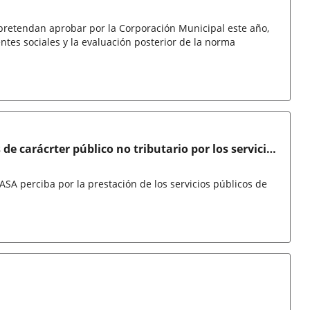
pretendan aprobar por la Corporación Municipal este año,
ntes sociales y la evaluación posterior de la norma
e carácrter público no tributario por los servicios
endas, El Carmen y Puente Duero
SA perciba por la prestación de los servicios públicos de