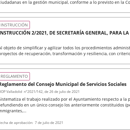
ciudadanas en la gestión municipal, conforme a lo previsto en la Co
ipo
eferencia
de
oletin
normativa
INSTRUCCIÓN
INSTRUCCIÓN 2/2021, DE SECRETARÍA GENERAL, PARA LA 
PROCEDIMIENTOS ADMINISTRATIVOS RELACIONADOS CO
TRANSFORMACIÓN Y RESILIENCIA.
Al objeto de simplificar y agilizar todos los procedimientos adminis
proyectos de recuperación, transformación y resiliencia, con criter
ipo
de
normativa
REGLAMENTO
Reglamento del Consejo Municipal de Servicios Sociales
BOP Valladolid
nº
2021/142
, de 26 de julio de 2021
Sistematiza el trabajo realizado por el Ayuntamiento respecto a la pa
refundiendo en un único consejo los anteriormente constituidos (
inmigrantes,...
ipo
eferencia
Fecha de aprobación
7 de julio de 2021
de
oletin
normativa