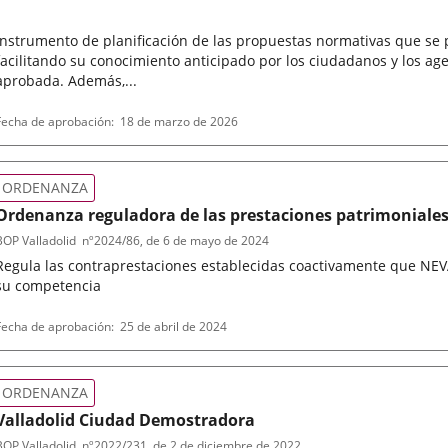
Instrumento de planificación de las propuestas normativas que se 
facilitando su conocimiento anticipado por los ciudadanos y los age
aprobada. Además,...
ipo
Fecha de aprobación
18 de marzo de 2026
de
normativa
ORDENANZA
Ordenanza reguladora de las prestaciones patrimoniales d
en los cementerios municipales de Valladolid. Las conti
BOP Valladolid
nº
2024/86
, de 6 de mayo de 2024
Regula las contraprestaciones establecidas coactivamente que NEVA
su competencia
ipo
eferencia
Fecha de aprobación
25 de abril de 2024
de
oletin
normativa
ORDENANZA
Valladolid Ciudad Demostradora
BOP Valladolid
nº
2022/231
, de 2 de diciembre de 2022