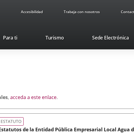
Accesibilidad
Trabaja con nosotros
Contac
Este
En
Para ti
Turismo
Sede Electrónica
enlace
a
se
u
abrirá
ap
en
ex
una
ventana
nueva.
ales
,
acceda a este enlace
.
ESTATUTO
Estatutos de la Entidad Pública Empresarial Local Agua d