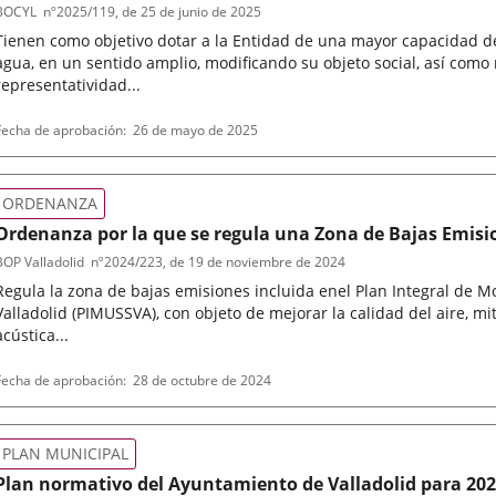
BOCYL
nº
2025/119
, de 25 de junio de 2025
Tienen como objetivo dotar a la Entidad de una mayor capacidad de
agua, en un sentido amplio, modificando su objeto social, así como
representatividad...
ipo
eferencia
Fecha de aprobación
26 de mayo de 2025
de
oletin
normativa
ORDENANZA
Ordenanza por la que se regula una Zona de Bajas Emisio
BOP Valladolid
nº
2024/223
, de 19 de noviembre de 2024
Regula la zona de bajas emisiones incluida enel Plan Integral de M
Valladolid (PIMUSSVA), con objeto de mejorar la calidad del aire, mi
acústica...
ipo
eferencia
Fecha de aprobación
28 de octubre de 2024
de
oletin
normativa
PLAN MUNICIPAL
Plan normativo del Ayuntamiento de Valladolid para 20