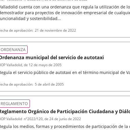
Valladolid cuenta con una ordenanza que regula la utilización de l
demostrador para proyectos de innovación empresarial de cualquier 
funcionalidad y sostenibilidad...
ipo
eferencia
Fecha de aprobación
21 de noviembre de 2022
de
oletin
normativa
ORDENANZA
Ordenanza municipal del servicio de autotaxi
BOP Valladolid
, de 12 de mayo de 2005
Regula el servicio público de autotaxi en el término municipal de Va
ipo
eferencia
Fecha de aprobación
5 de abril de 2005
de
oletin
normativa
REGLAMENTO
Reglamento Orgánico de Participación Ciudadana y Diálo
BOP Valladolid
nº
2022/120
, de 24 de junio de 2022
Regula los medios, formas y procedimientos de participación de la 