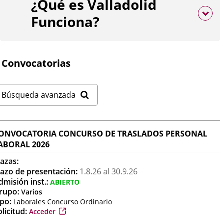
¿Qué es Valladolid
Funciona?
Convocatorias
Búsqueda avanzada
ONVOCATORIA CONCURSO DE TRASLADOS PERSONAL
ABORAL 2026
lazas:
lazo de presentación:
1.8.
26
al 30.9.
26
dmisión inst.:
ABIERTO
rupo:
Varios
ipo:
Laborales Concurso Ordinario
Enlace
licitud:
Acceder
a