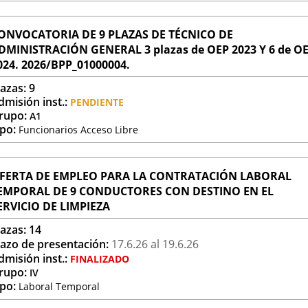
una
aplicación
externa.
ONVOCATORIA DE 9 PLAZAS DE TÉCNICO DE
DMINISTRACIÓN GENERAL 3 plazas de OEP 2023 Y 6 de O
024. 2026/BPP_01000004.
lazas:
9
dmisión inst.:
PENDIENTE
rupo:
A1
ipo:
Funcionarios Acceso Libre
FERTA DE EMPLEO PARA LA CONTRATACIÓN LABORAL
EMPORAL DE 9 CONDUCTORES CON DESTINO EN EL
ERVICIO DE LIMPIEZA
lazas:
14
lazo de presentación:
17.6.
26
al 19.6.
26
dmisión inst.:
FINALIZADO
rupo:
IV
ipo:
Laboral Temporal