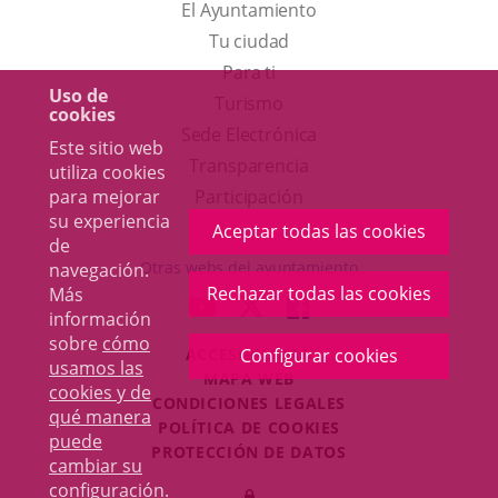
El Ayuntamiento
Tu ciudad
Para ti
Uso de
Este
Turismo
cookies
enlace
Enlace
Sede Electrónica
Este sitio web
se
a
Transparencia
utiliza cookies
abrirá
una
para mejorar
Participación
su experiencia
en
aplicación
Aceptar todas las cookies
de
una
externa.
Otras webs del ayuntamiento
navegación.
ventana
Rechazar todas las cookies
Más
aderSocial
ENLACE
ENLACE
ENLACE
información
nueva.
A
A
A
sobre
cómo
ACCESIBILIDAD
Configurar cookies
UNA
UNA
UNA
usamos las
MAPA WEB
APLICACIÓN
APLICACIÓN
APLICACIÓN
cookies y de
r
CONDICIONES LEGALES
EXTERNA.
EXTERNA.
EXTERNA.
qué manera
POLÍTICA DE COOKIES
puede
PROTECCIÓN DE DATOS
cambiar su
Toggl
configuración
.
Iniciar
navig