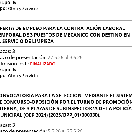
rupo:
IV
ipo:
Obra y Servicio
FERTA DE EMPLEO PARA LA CONTRATACIÓN LABORAL
EMPORAL DE 3 PUESTOS DE MECÁNICO CON DESTINO EN
L SERVICIO DE LIMPIEZA
lazas:
3
lazo de presentación:
27.5.
26
al 3.6.
26
dmisión inst.:
FINALIZADO
rupo:
IV
ipo:
Obra y Servicio
ONVOCATORIA PARA LA SELECCIÓN, MEDIANTE EL SISTE
E CONCURSO-OPOSICIÓN POR EL TURNO DE PROMOCIÓ
NTERNA, DE 3 PLAZAS DE SUBINSPECTOR/A DE LA POLICÍA
UNICIPAL (OEP 2024) (2025/BPP_01/000030).
lazas:
3
lazo de presentación:
5.5.
26
al 25.5.
26