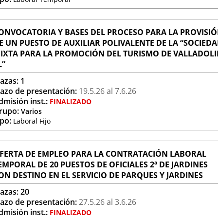
ONVOCATORIA Y BASES DEL PROCESO PARA LA PROVISI
E UN PUESTO DE AUXILIAR POLIVALENTE DE LA “SOCIED
IXTA PARA LA PROMOCIÓN DEL TURISMO DE VALLADOLI
L”
lazas:
1
lazo de presentación:
19.5.
26
al 7.6.
26
dmisión inst.:
FINALIZADO
rupo:
Varios
ipo:
Laboral Fijo
FERTA DE EMPLEO PARA LA CONTRATACIÓN LABORAL
EMPORAL DE 20 PUESTOS DE OFICIALES 2ª DE JARDINES
ON DESTINO EN EL SERVICIO DE PARQUES Y JARDINES
lazas:
20
lazo de presentación:
27.5.
26
al 3.6.
26
dmisión inst.:
FINALIZADO