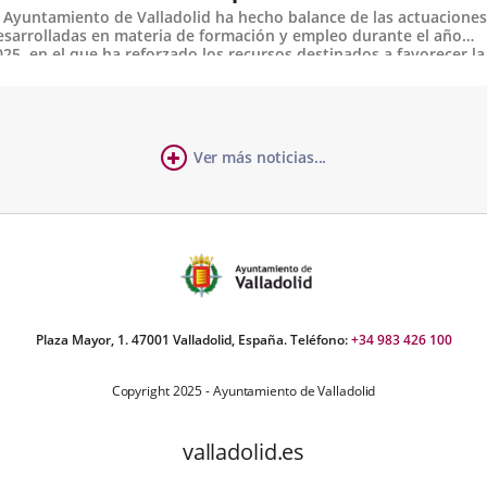
l Ayuntamiento de Valladolid ha hecho balance de las actuaciones
esarrolladas en materia de formación y empleo durante el año
025, en el que ha reforzado los recursos destinados a favorecer la
nserción laboral de las personas desempleadas, especialmente...
a
Ver más noticias...
mero
ia
ositivas:
Plaza Mayor, 1. 47001 Valladolid, España. Teléfono:
+34 983 426 100
Copyright 2025 - Ayuntamiento de Valladolid
valladolid.es