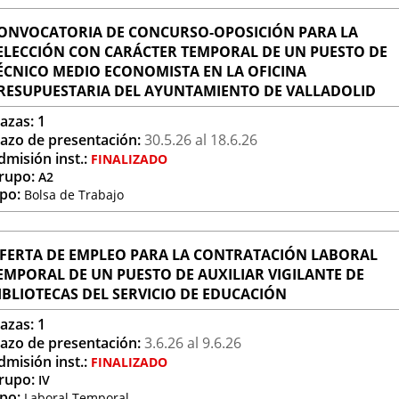
ONVOCATORIA DE CONCURSO-OPOSICIÓN PARA LA
ELECCIÓN CON CARÁCTER TEMPORAL DE UN PUESTO DE
ÉCNICO MEDIO ECONOMISTA EN LA OFICINA
RESUPUESTARIA DEL AYUNTAMIENTO DE VALLADOLID
lazas:
1
lazo de presentación:
30.5.
26
al 18.6.
26
dmisión inst.:
FINALIZADO
rupo:
A2
ipo:
Bolsa de Trabajo
FERTA DE EMPLEO PARA LA CONTRATACIÓN LABORAL
EMPORAL DE UN PUESTO DE AUXILIAR VIGILANTE DE
IBLIOTECAS DEL SERVICIO DE EDUCACIÓN
lazas:
1
lazo de presentación:
3.6.
26
al 9.6.
26
dmisión inst.:
FINALIZADO
rupo:
IV
ipo:
Laboral Temporal