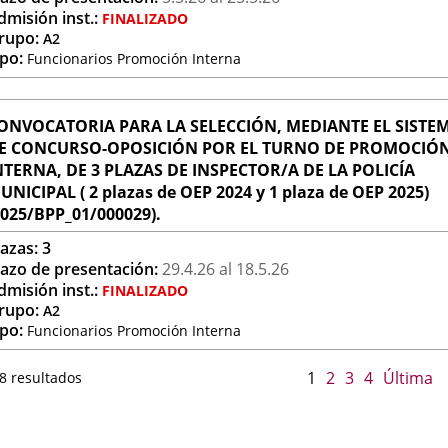
dmisión inst.:
FINALIZADO
rupo:
A2
ipo:
Funcionarios Promoción Interna
ONVOCATORIA PARA LA SELECCIÓN, MEDIANTE EL SISTE
E CONCURSO-OPOSICIÓN POR EL TURNO DE PROMOCIÓ
NTERNA, DE 3 PLAZAS DE INSPECTOR/A DE LA POLICÍA
UNICIPAL ( 2 plazas de OEP 2024 y 1 plaza de OEP 2025)
2025/BPP_01/000029).
lazas:
3
lazo de presentación:
29.4.
26
al 18.5.
26
dmisión inst.:
FINALIZADO
rupo:
A2
ipo:
Funcionarios Promoción Interna
1
2
3
4
Última
8 resultados