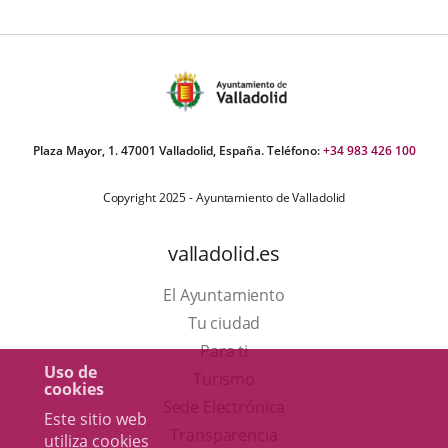
Plaza Mayor, 1. 47001 Valladolid, España. Teléfono:
+34 983 426 100
Copyright 2025 - Ayuntamiento de Valladolid
valladolid.es
El Ayuntamiento
Tu ciudad
Para ti
Uso de
Este
Turismo
cookies
enlace
Enlace
Sede Electrónica
Este sitio web
se
a
Transparencia
utiliza cookies