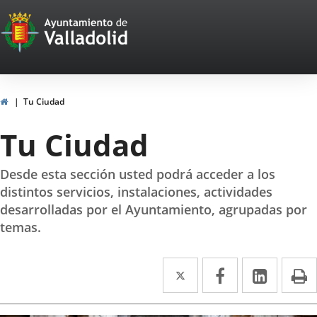
Portal
Saltar al contenido
Web
del
Ayuntamiento
Inicio
Tu Ciudad
de
Tu Ciudad
Valladolid
Desde esta sección usted podrá acceder a los
distintos servicios, instalaciones, actividades
desarrolladas por el Ayuntamiento, agrupadas por
temas.
Twitter
Enlace
Facebook
Enlace
Linke
Enlace
I
a
a
a