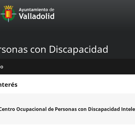
Portal
Saltar al contenido
Web
del
Ayuntamiento
rsonas con Discapacidad
de
Valladolid
io
icios
tros
das
mativas
licaciones
cias
nterés
venciones
Centro Ocupacional de Personas con Discapacidad Intele