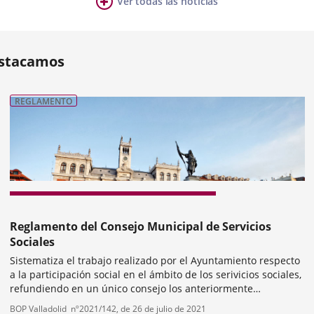
Ver todas las noticias
ia
mero
ositivas:
stacamos
REGLAMENTO
nterior
Reglamento del Consejo Municipal de Servicios
Sociales
Sistematiza el trabajo realizado por el Ayuntamiento respecto
a la participación social en el ámbito de los serivicios sociales,
refundiendo en un único consejo los anteriormente
constituidos (personas mayores, personas condiscapacidad,
Tipo
Referencia
BOP Valladolid
nº
2021/142
, de 26 de julio de 2021