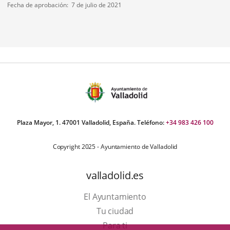
personas inmigrantes,...
de
boletin
Fecha de aprobación
7 de julio de 2021
normativa
mero
ositivas:
Plaza Mayor, 1. 47001 Valladolid, España. Teléfono:
+34 983 426 100
Copyright 2025 - Ayuntamiento de Valladolid
valladolid.es
El Ayuntamiento
Tu ciudad
Para ti