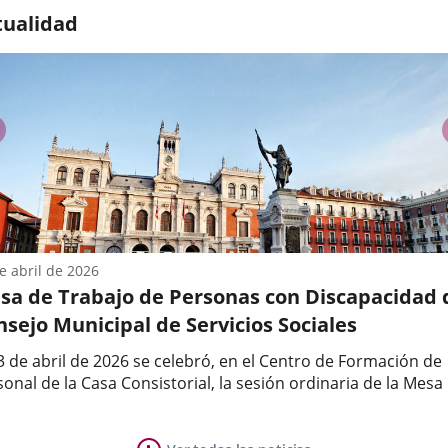
tualidad
anterior
e abril de 2026
sa de Trabajo de Personas con Discapacidad 
sejo Municipal de Servicios Sociales
3 de abril de 2026 se celebró, en el Centro de Formación de
onal de la Casa Consistorial, la sesión ordinaria de la Mesa
bajo de Personas con Discapacidad del Consejo Municipal d
a
icios Sociales, presidida por el concejal de Personas Mayore