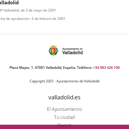
formación
untamiento
alladolid
electoral
e
rmativa
ipo
ferencia
P Valladolid
, de 3 de mayo de 2001
lladolid"
por
letin
n
e
probado
la
cha de aprobación
6 de febrero de 2001
dificaciones:
diante
ormativa
que
robación
uerdos
fueron
untamiento
enarios
elegidos.
eno
e
l
-
e
viembre
96
e
icial,
Plaza Mayor, 1. 47001 Valladolid, España. Teléfono:
+34 983 426 100
04
-
Copyright 2025 - Ayuntamiento de Valladolid
96
e
finitivo;
lio
valladolid.es
dificación
e
ticulado,
08.
untamiento
El Ayuntamiento
eno
Tu ciudad
l
Para ti