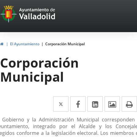
Portal
Saltar al contenido
Web
del
Ayuntamiento
Inicio
El Ayuntamiento
Corporación Municipal
de
Corporación
Valladolid
Municipal
Twitter
Enlace
Facebook
Enlace
LinkedIn
Enlace
Imáge
I
a
a
a
escripción
l Gobierno y la Administración Municipal corresponden 
una
una
una
yuntamiento, integrado por el Alcalde y los Concejale
aplicación
aplicación
aplicación
legidos conforme a la legislación electoral. Los miembros 