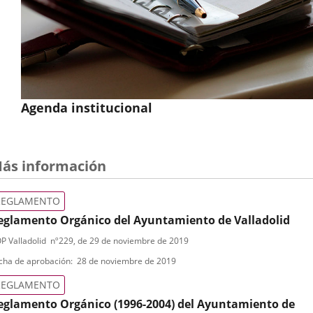
que
a
efectos
de
su
actuación
corporativa,
Agenda institucional
los
Concejales
se
integrarán
ás información
en
los
REGLAMENTO
Grupos
eglamento Orgánico del Ayuntamiento de Valladolid
Políticos
que
ipo
ferencia
P Valladolid
nº
229
, de 29 de noviembre de 2019
roga
constituyan,
letin
e
cha de aprobación
28 de noviembre de 2019
conforme
eglamento
ormativa
a
REGLAMENTO
gánico
cada
l
eglamento Orgánico (1996-2004) del Ayuntamiento de