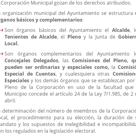
a Corporación Municipal gozan de los derechos atribuidos.
externa.
externa.
externa.
a organización municipal del Ayuntamiento se estructura 
rganos básicos y complementarios
:
Son órganos básicos del Ayuntamiento el
Alcalde
, 
Tenientes de Alcalde
, el
Pleno
y la Junta de
Gobier
Local.
Son órganos complementarios del Ayuntamiento l
Concejales Delegados
, las
Comisiones del Pleno, q
pueden ser ordinarias y especiales como,
la
Comisi
Especial de Cuentas
, y cualesquiera otras
Comision
Especiales
y los demás órganos que se establezcan por 
Pleno de la Corporación en uso de la facultad que 
Municipio concede el artículo 24 de la Ley 7/1.985, de 2 
abril.
a determinación del número de miembros de la Corporaci
ocal, el procedimiento para su elección, la duración de 
andato y los supuestos de inelegibilidad e incompatibilid
n los regulados en la legislación electoral.