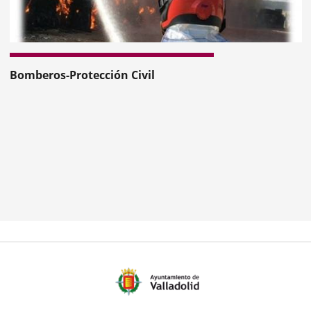
nterior
Bomberos-Protección Civil
mero
ositivas: