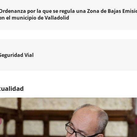
a
Ordenanza por la que se regula una Zona de Bajas Emisi
ará
en el municipio de Valladolid
s
ntran
Seguridad Vial
nes
ón
da
amiento
tualidad
l
a
dad
s
,
os
ible
anterior
a
pal)