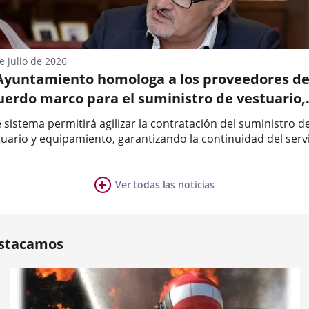
d
olid
SVA),
e julio de 2026
icación
 Ayuntamiento homologa a los proveedores de
..
a
uerdo marco para el suministro de vestuario,
imiento
lzado y complementos para la Policía Municipa
 sistema permitirá agilizar la contratación del suministro d
Servicios de Extinción de Incendios y Protecci
tuario y equipamiento, garantizando la continuidad del serv
o
 vez finalizados los contratos anteriores.El Ayuntamiento h
il
a
obado la homologación de los proveedores del Acuerdo
co...
Ver todas las noticias
ia
mero
e.En
.
ositivas:
stacamos