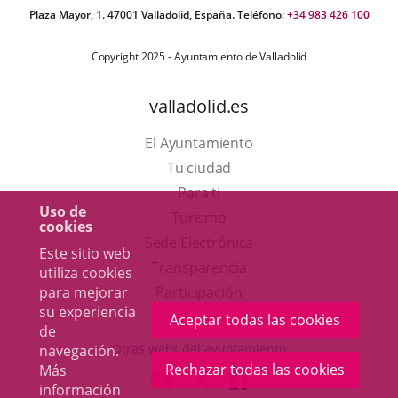
Plaza Mayor, 1. 47001 Valladolid, España. Teléfono:
+34 983 426 100
Copyright 2025 - Ayuntamiento de Valladolid
valladolid.es
El Ayuntamiento
Tu ciudad
Para ti
Uso de
Este
Turismo
cookies
enlace
Enlace
Sede Electrónica
Este sitio web
se
a
Transparencia
utiliza cookies
abrirá
una
para mejorar
Participación
su experiencia
en
aplicación
Aceptar todas las cookies
de
una
externa.
Otras webs del ayuntamiento
navegación.
ventana
Rechazar todas las cookies
Más
aderSocial
ENLACE
ENLACE
ENLACE
información
nueva.