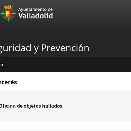
Portal
Saltar al contenido
Web
del
Ayuntamiento
guridad y Prevención
de
Valladolid
io
icios
tros
mativas
licaciones
cias
nterés
Oficina de objetos hallados