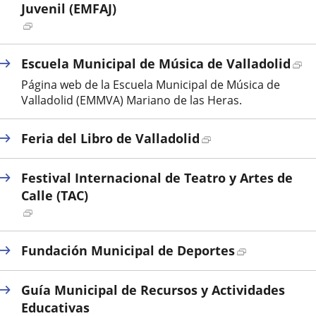
Juvenil (EMFAJ)
externa.
Enlace
a
una
En
Escuela Municipal de Música de Valladolid
aplicación
a
Página web de la Escuela Municipal de Música de
externa.
un
Valladolid (EMMVA) Mariano de las Heras.
ap
ex
Enlace
Feria del Libro de Valladolid
a
una
Festival Internacional de Teatro y Artes de
aplicación
Calle (TAC)
externa.
Enlace
a
una
Enlace
Fundación Municipal de Deportes
aplicación
a
externa.
una
Guía Municipal de Recursos y Actividades
aplicación
Educativas
externa.