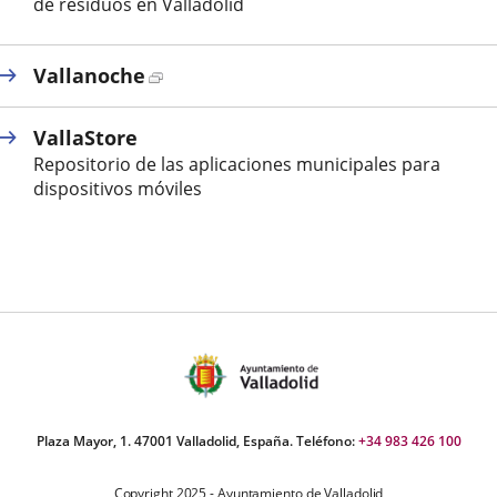
una
de residuos en Valladolid
aplicación
externa.
Enlace
Vallanoche
a
una
VallaStore
aplicación
Repositorio de las aplicaciones municipales para
externa.
dispositivos móviles
Plaza Mayor, 1. 47001 Valladolid, España. Teléfono:
+34 983 426 100
Copyright 2025 - Ayuntamiento de Valladolid