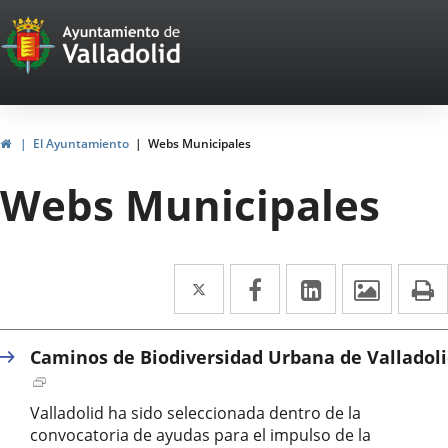
Portal
Saltar al contenido
Web
del
Ayuntamiento
Inicio
El Ayuntamiento
Webs Municipales
de
Webs Municipales
Valladolid
Twitter
Enlace
Facebook
Enlace
LinkedIn
Enlace
Imáge
I
a
a
a
una
una
una
Caminos de Biodiversidad Urbana de Valladol
aplicación
aplicación
aplicación
Enlace
a
externa.
externa.
externa.
Valladolid ha sido seleccionada dentro de la
una
convocatoria de ayudas para el impulso de la
aplicación