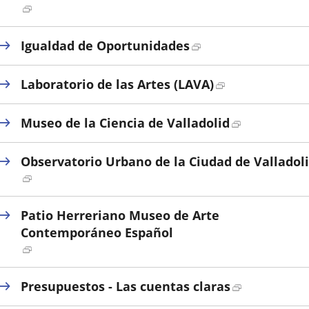
Enlace
a
una
Enlace
Igualdad de Oportunidades
aplicación
a
externa.
una
Enlace
Laboratorio de las Artes (LAVA)
aplicación
a
externa.
una
Enlace
Museo de la Ciencia de Valladolid
aplicación
a
externa.
una
Observatorio Urbano de la Ciudad de Valladol
aplicación
Enlace
externa.
a
una
Patio Herreriano Museo de Arte
aplicación
Contemporáneo Español
externa.
Enlace
a
una
Enlace
Presupuestos - Las cuentas claras
aplicación
a