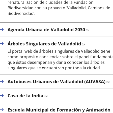
renaturalización de ciudades de la Fundación
externa.
Biodiversidad con su proyecto ‘Valladolid, Caminos de
Biodiversidad’.
Enlace
Agenda Urbana de Valladolid 2030
a
una
Enlace
Árboles Singulares de Valladolid
aplicación
a
El portal web de árboles singulares de Valladolid tiene
externa.
una
como propósito concienciar sobre el papel fundamenta
aplicación
que éstos desempeñan y dar a conocer los árboles
externa.
singulares que se encuentran por toda la ciudad.
E
Autobuses Urbanos de Valladolid (AUVASA)
a
u
Enlace
Casa de la India
a
a
e
una
Escuela Municipal de Formación y Animación
aplicación