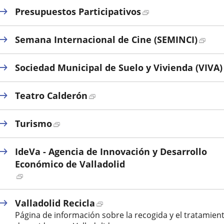
externa.
una
Enlace
Presupuestos Participativos
aplicación
a
externa.
una
Enla
Semana Internacional de Cine (SEMINCI)
aplicación
a
externa.
una
Sociedad Municipal de Suelo y Vivienda (VIVA)
aplic
exte
Enlace
Teatro Calderón
a
una
Enlace
Turismo
aplicación
a
externa.
una
IdeVa - Agencia de Innovación y Desarrollo
aplicación
Económico de Valladolid
externa.
Enlace
a
una
Enlace
Valladolid Recicla
aplicación
a
Página de información sobre la recogida y el tratamien
externa.