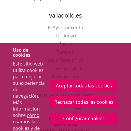
valladolid.es
El Ayuntamiento
Tu ciudad
Para ti
Uso de
Este
Turismo
cookies
enlace
Enlace
Sede Electrónica
Este sitio web
se
a
Transparencia
utiliza cookies
abrirá
una
para mejorar
Participación
su experiencia
en
aplicación
Aceptar todas las cookies
de
una
externa.
Otras webs del ayuntamiento
navegación.
ventana
Rechazar todas las cookies
Más
aderSocial
ENLACE
ENLACE
ENLACE
información
nueva.
A
A
A
sobre
cómo
ACCESIBILIDAD
Configurar cookies
UNA
UNA
UNA
usamos las
MAPA WEB
APLICACIÓN
APLICACIÓN
APLICACIÓN
cookies y de
r
CONDICIONES LEGALES