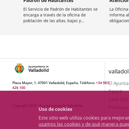
Padrón de Habitantes
Atención
El Servicio de Padrón de Habitantes se
La Oficin
encarga a través de la oficina de
informa a
población de las altas, bajas y
obligacion
modificaciones en el Padrón Municipal de
ayuda en 
Categoría
Categoría
Habitantes; renovaciones padronales
tributaria
para extranjeros no comunitarios;
formaliza
expedición de certificados y volantes de...
reclamaci
interpone
valladol
El Ayunt
Plaza Mayor, 1. 47001 Valladolid, España. Teléfono:
+34 983
426 100
Para ti
Sede Elec
Copyright 2025 - Ayuntamiento de Valladolid
Participa
Uso de cookies
Este sitio web utiliza cookies para mejo
usamos las cookies y de qué manera pue