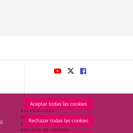
avaHeaderSocial
ENLACE
ENLACE
ENLACE
A
A
A
UNA
UNA
UNA
APLICACIÓN
APLICACIÓN
APLICACIÓN
EXTERNA.
EXTERNA.
EXTERNA.
Aceptar todas las cookies
Menú
ACCESIBILIDAD
Legal
MAPA WEB
Rechazar todas las cookies
o
Footer
CONDICIONES LEGALES
POLÍTICA DE COOKIES