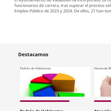
El Ayuntamiento de Valladolid ha incorporado 28 n
funcionarios de carrera, tras superar el proceso se
Empleo Público de 2023 y 2024. De ellos, 21 han to
Fecha
de
la
noticia
Destacamos
Padrón de Habitantes
Hacienda M