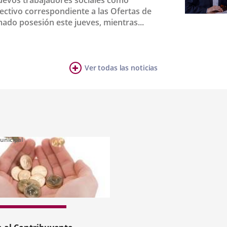
uevos trabajadores sociales como
lectivo correspondiente a las Ofertas de
Fecha
mado posesión este jueves, mientras...
de
la
noticia
Ver todas las noticias
unicipal