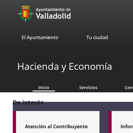
Portal
Saltar al contenido
avaTop
Web
del
Ayuntamiento
valladolid.es
El Ayuntamiento
Tu ciudad
de
Valladolid
Hacienda y Economía
Inicio
Servicios
Cen
De interés
Atención al Contribuyente
Infor