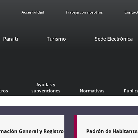
Accesibilidad
Trabaja con nosotros
Contac
Este
En
Para ti
Turismo
Sede Electrónica
enlace
a
se
u
abrirá
ap
en
ex
una
ventana
Ayudas y
nueva.
tros
subvenciones
Normativas
Public
mación General y Registro
Padrón de Habitante