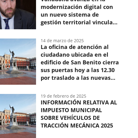
el
modernización digital con
Padrón
un nuevo sistema de
Municipal
de
gestión territorial vinculado
Habitantes
al Padrón Municipal
14 de marzo de 2025
La oficina de atención al
ciudadano ubicada en el
edificio de San Benito cierra
sus puertas hoy a las 12.30
por traslado a las nuevas
instalaciones de la Casa
Consistorial
19 de febrero de 2025
INFORMACIÓN RELATIVA AL
IMPUESTO MUNICIPAL
SOBRE VEHÍCULOS DE
TRACCIÓN MECÁNICA 2025