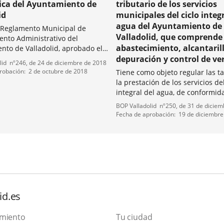
ica del Ayuntamiento de
tributario de los servicios
id
municipales del ciclo integr
agua del Ayuntamiento de
 Reglamento Municipal de
Valladolid, que comprende 
ento Administrativo del
abastecimiento, alcantaril
nto de Valladolid, aprobado el
o de 1999.
depuración y control de ve
lid
nº
246
, de 24 de diciembre de 2018
robación
2 de octubre de 2018
Tiene como objeto regular las ta
la prestación de los servicios del
integral del agua, de conformid
establecido por el Reglamento d
Tipo
Referencia
BOP Valladolid
nº
250
, de 31 de dicie
Servicio Municipal de Abasteci
de
boletin
Fecha de aprobación
19 de diciembre
Agua Potable y Saneamiento, a
normativa
por el Pleno el 14 de...
id.es
amiento
Tu ciudad