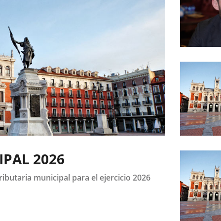
Fecha
de
la
noticia
Fecha
de
IPAL 2026
la
noticia
ibutaria municipal para el ejercicio 2026