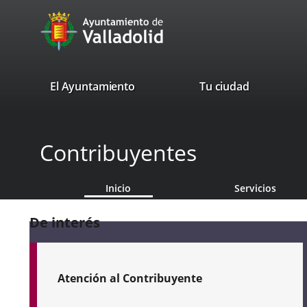
Portal
Saltar al contenido
avaTop
Web
del
Ayuntamiento
valladolid.es
El Ayuntamiento
Tu ciudad
de
Valladolid
Contribuyentes
Inicio
Servicios
De interés
Atención al Contribuyente