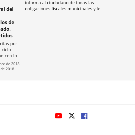
informa al ciudadano de todas las
al del
obligaciones fiscales municipales y le
ayuda en las autoliquidaciones
Categoría
tributarias, asesorándole en la
los de
formalización de cuantos recursos y
lado,
reclamaciones desee
rtidos
interponer.SERVICIOS QUE...
rifas por
 ciclo
ad con lo
el
mbre de 2018
miento de
 de 2018
probado
avaHeaderSocial
ENLACE
ENLACE
ENLACE
A
A
A
UNA
UNA
UNA