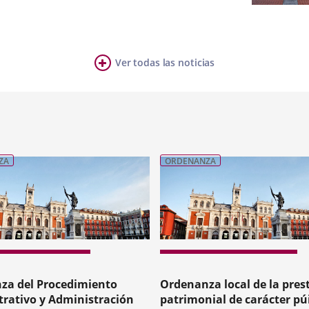
Fecha
de
la
noticia
Ver todas las noticias
ZA
ORDENANZA
za del Procedimiento
Ordenanza local de la pres
rativo y Administración
patrimonial de carácter pú