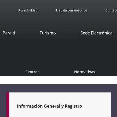
Accesibilidad
Trabaja con nosotros
Contac
Este
En
Para ti
Turismo
Sede Electrónica
enlace
a
se
u
abrirá
ap
en
ex
una
ventana
Centros
Normativas
nueva.
Información General y Registro