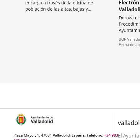
Electrón
encarga a través de la oficina de
población de las altas, bajas y
Valladol
modificaciones en el Padrón Municipal de
Deroga el
Categoría
Habitantes; renovaciones padronales
Procedimi
para extranjeros no comunitarios;
Ayuntamie
expedición de certificados y volantes de...
10 de may
Tipo
Referencia
BOP Vallado
de
boletin
Fecha de ap
normativa
valladol
El Ayunt
Plaza Mayor, 1. 47001 Valladolid, España. Teléfono:
+34 983