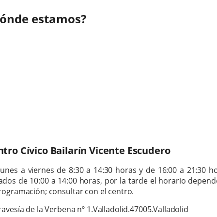
ónde estamos?
p
tro Cívico Bailarín Vicente Escudero
rario
lunes a viernes de 8:30 a 14:30 horas y de 16:00 a 21:30 ho
ados de 10:00 a 14:00 horas,
p
or la tarde el horario depend
rogramación; consultar con el centro.
rección
tal
ravesía de la Verbena nº 1.
Valladolid.
47005.
Valladolid