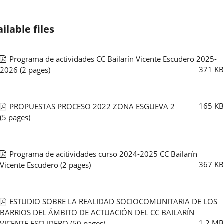
ilable files
Programa de actividades CC Bailarín Vicente Escudero 2025-
371
KB
2026
(2 pages)
165
KB
PROPUESTAS PROCESO 2022 ZONA ESGUEVA 2
(5 pages)
Programa de acitividades curso 2024-2025 CC Bailarín
367
KB
Vicente Escudero
(2 pages)
ESTUDIO SOBRE LA REALIDAD SOCIOCOMUNITARIA DE LOS
BARRIOS DEL ÁMBITO DE ACTUACIÓN DEL CC BAILARÍN
1.2
MB
VICENTE ESCUDERO
(50 pages)