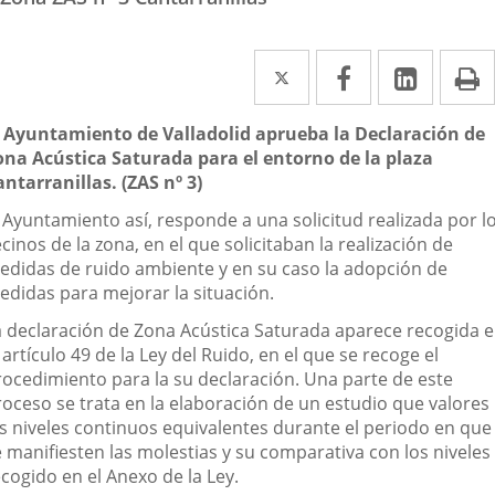
Twitter
Enlace
Facebook
Enlace
Linked
Enlace
P
a
a
a
escripción
l Ayuntamiento de Valladolid aprueba la Declaración de
una
una
una
ona Acústica Saturada para el entorno de la plaza
aplicación
aplicación
aplica
antarranillas. (ZAS nº 3)
externa.
externa.
extern
l Ayuntamiento así, responde a una solicitud realizada por l
cinos de la zona, en el que solicitaban la realización de
edidas de ruido ambiente y en su caso la adopción de
edidas para mejorar la situación.
a declaración de Zona Acústica Saturada aparece recogida 
 artículo 49 de la Ley del Ruido, en el que se recoge el
rocedimiento para la su declaración. Una parte de este
roceso se trata en la elaboración de un estudio que valores
os niveles continuos equivalentes durante el periodo en que
e manifiesten las molestias y su comparativa con los niveles
cogido en el Anexo de la Ley.