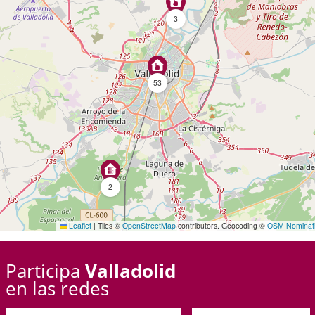
3
53
2
Leaflet
|
Tiles ©
OpenStreetMap
contributors. Geocoding ©
OSM Nominat
Participa
Valladolid
en las redes