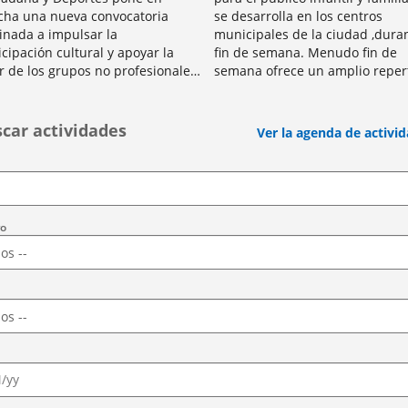
ha una nueva convocatoria
se desarrolla en los centros
inada a impulsar la
municipales de la ciudad ,duran
icipación cultural y apoyar la
fin de semana. Menudo fin de
r de los grupos no profesionales
semana ofrece un amplio reper
a ciudad. La iniciativa tiene como
de actividades de ocio para niñ
lidad promover actividades...
niñas a través...
car actividades
Ver la agenda de activi
vo