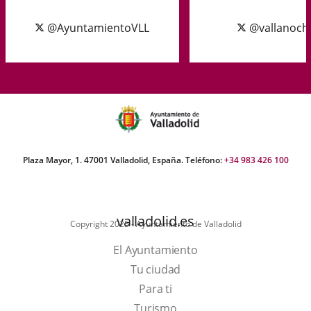
@AyuntamientoVLL
@vallanoch
Plaza Mayor, 1. 47001 Valladolid, España. Teléfono:
+34 983 426 100
valladolid.es
Copyright 2025 - Ayuntamiento de Valladolid
El Ayuntamiento
Tu ciudad
Para ti
Este
Turismo