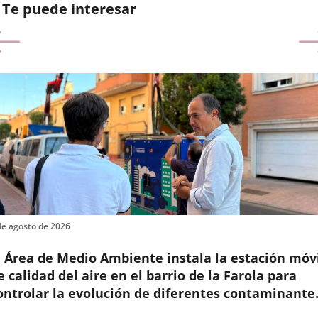
Te puede interesar
anterior
de agosto de 2026
l Área de Medio Ambiente instala la estación móv
e calidad del aire en el barrio de la Farola para
ontrolar la evolución de diferentes contaminante
n ese entorno
cha