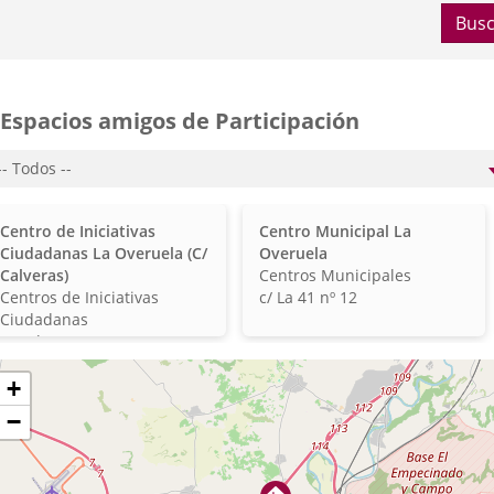
Busc
Espacios amigos de Participación
po
e
pacio...
veruela
entros
Centros
Centro de Iniciativas
Centro Municipal La
a)
e
municipales
Ciudadanas La Overuela (C/
Overuela
alladolid)
iciativas
Clasificación
Calveras)
Centros Municipales
alladolid)
unicipales
Clasificación
Dirección
Centros de Iniciativas
c/ La 41 nº 12
Ciudadanas
Dirección
c/ Calveras 9
ltar
+
apa
−