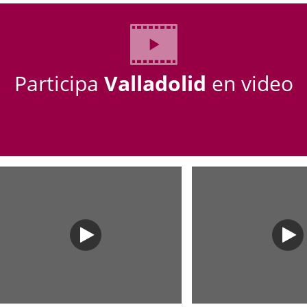
úmero
e
ticia
apositivas:
Participa
Valladolid
en video