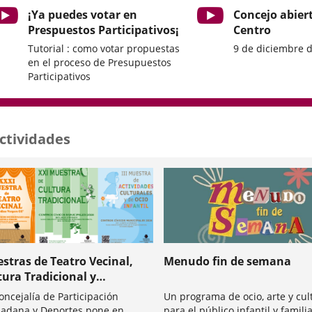
¡Ya puedes votar en
Concejo abier
Prespuestos Participativos¡
Centro
Tutorial : como votar propuestas
9 de diciembre 
en el proceso de Presupuestos
Participativos
ctividades
stras de Teatro Vecinal,
Menudo fin de semana
tura Tradicional y
ividades Culturales y de
oncejalía de Participación
Un programa de ocio, arte y cul
o Infantil 2026
dana y Deportes pone en
para el público infantil y famili