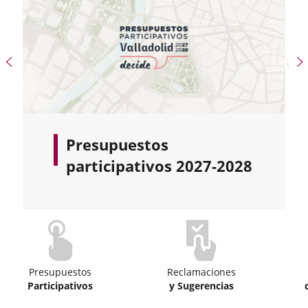
e
apositivas:
Diapositiva
D
anterior
s
Presupuestos
participativos 2027-2028
apositiva
ecanimos
e
e
rticipación
Presupuestos
Reclamaciones
Participativos
y Sugerencias