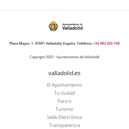
Plaza Mayor, 1. 47001 Valladolid, España. Teléfono:
+34 983 426 100
Copyright 2025 - Ayuntamiento de Valladolid
valladolid.es
El Ayuntamiento
Tu ciudad
Para ti
This
Turismo
link
Link
Sede Electrónica
will
to
Transparencia