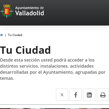
Portal
Jump to content
Web
del
Ayuntamiento
Home
Tu Ciudad
de
Tu Ciudad
Valladolid
Desde esta sección usted podrá acceder a los
distintos servicios, instalaciones, actividades
desarrolladas por el Ayuntamiento, agrupadas por
temas.
Twitter
Enlace
Facebook
Enlace
Linked
Enlace
P
a
a
a