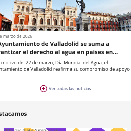
ciones
le...
n
e marzo de 2026
 Ayuntamiento de Valladolid se suma a
antizar el derecho al agua en países en
r
sarrollo
 motivo del 22 de marzo, Día Mundial del Agua, el
ntamiento de Valladolid reafirma su compromiso de apoyo
 países empobrecidos, a través de su política municipal de
a
peración al Desarrollo.Los problemas de acceso al agua
able, suponen un grave...
Ver todas las noticias
ia
mber
ers:
stacamos
28
febrero
2024
al
5
marzo
2024