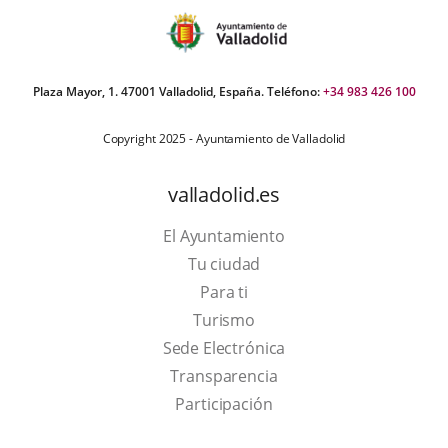
Plaza Mayor, 1. 47001 Valladolid, España. Teléfono:
+34 983 426 100
Copyright 2025 - Ayuntamiento de Valladolid
valladolid.es
El Ayuntamiento
Tu ciudad
Para ti
This
Turismo
link
Link
Sede Electrónica
will
to
Transparencia
open
external
Participación
in
application.