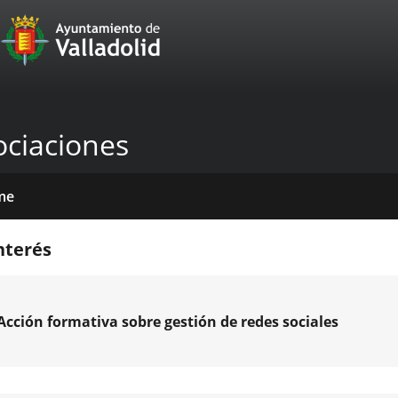
Portal
Jump to content
Web
del
Ayuntamiento
ociaciones
de
Valladolid
me
icios
tros
das
mativas
licaciones
cias
nda
nterés
venciones
Enlace
a
Acción formativa sobre gestión de redes sociales
una
aplicación
ucción
externa.