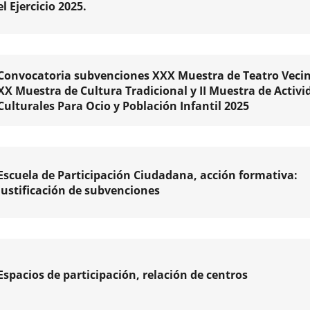
el Ejercicio 2025.
ad
amiento
to
olid
a
na
do
Convocatoria subvenciones XXX Muestra de Teatro Vecin
XX Muestra de Cultura Tradicional y II Muestra de Activi
ones...
Culturales Para Ocio y Población Infantil 2025
atoria,
s
o
Enlace
s
Escuela de Participación Ciudadana, acción formativa:
a
..
Justificación de subvenciones
una
aplicación
nciones
externa.
rno
vo
des
ionales
Espacios de participación, relación de centros
amiento
olid
r