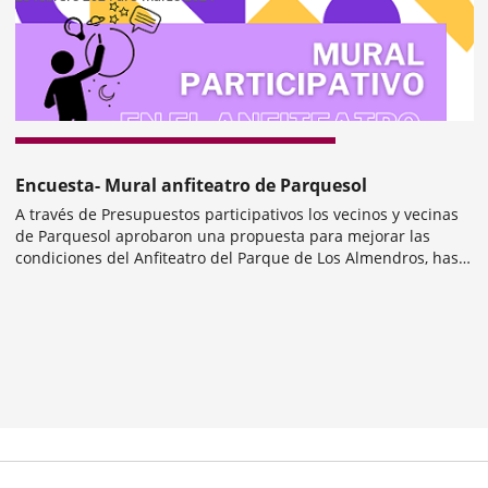
revius
Encuesta- Mural anfiteatro de Parquesol
A través de Presupuestos participativos los vecinos y vecinas
de Parquesol aprobaron una propuesta para mejorar las
condiciones del Anfiteatro del Parque de Los Almendros, hasta
el 5 de marzo podrás proponer la temática del mural que
Fecha
rodea el anfiteatro.
de
inicio
del
evento
mber
ers: