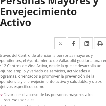
Personas Mayores y
Envejecimiento
Activo
Twitter
Enlace
Facebook
Enlace
Linked
Enlace
P
a
a
a
escripción
 través del Centro de atención a personas mayores y
una
una
una
ependientes, el Ayuntamiento de Valladolid gestiona una re
aplicación
aplicación
aplica
e 12 Centros de Vida Activa, desde la que se desarrolla un
njunto amplio y variado de servicios, actividades y
externa.
externa.
extern
rogramas, orientados a promover la prevención de la
ependencia y el envejecimiento activo y saludable, y otros
bjetivos específicos como:
Favorecer el acceso de las personas mayores a los
recursos sociales.