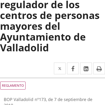
regulador de los
centros de personas
mayores del
Ayuntamiento de
Valladolid
Twitter
Enlace
Facebook
Enlace
Linked
Enlace
P
a
a
a
una
una
una
Tipo
REGLAMENTO
de
aplicación
aplicación
aplica
normativa
Referencia
externa.
externa.
extern
BOP Valladolid
nº
173
, de 7 de septiembre de
boletin