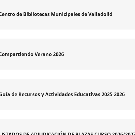
Centro de Bibliotecas Municipales de Valladolid
SIÓN
S
AS
Compartiendo Verano 2026
SICIÓN
RAMA
IAL
ARTIENDO
AR
NO
PROGRAMA
Guía de Recursos y Actividades Educativas 2025-2026
ITO
RES
ado
N
pal
IOS
os
LISTADOS DE ADJUDICACIÓN DE PLAZAS CURSO 2026/202