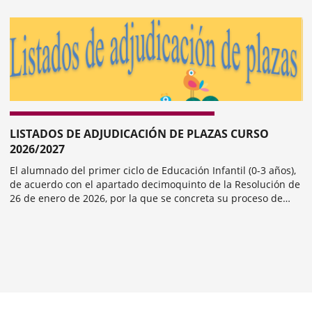
revius
LISTADOS DE ADJUDICACIÓN DE PLAZAS CURSO
2026/2027
El alumnado del primer ciclo de Educación Infantil (0-3 años),
de acuerdo con el apartado decimoquinto de la Resolución de
26 de enero de 2026, por la que se concreta su proceso de
admisión, el plazo para matricular al alumnado adjudicatario
de plaza es del...
mber
ers: