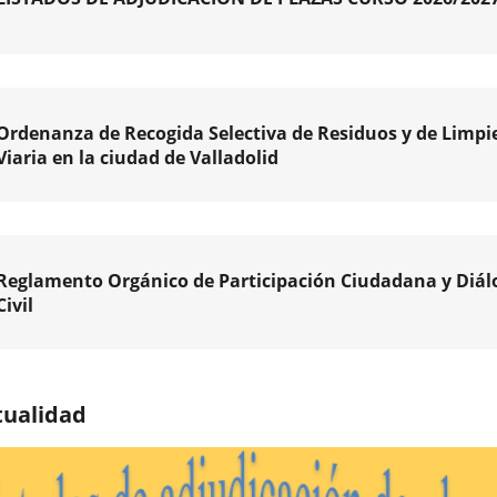
.
dades
ivas
dad
ado
Con
as
ables.
Ordenanza de Recogida Selectiva de Residuos y de Limpi
nzo
Viaria en la ciudad de Valladolid
ama
e
ión
,
ades...
l
da
va
Reglamento Orgánico de Participación Ciudadana y Diál
Civil
ción
os
do
iva
tencia
o
pal
do
,
tualidad
oquinto
s
pio
imientos
ción