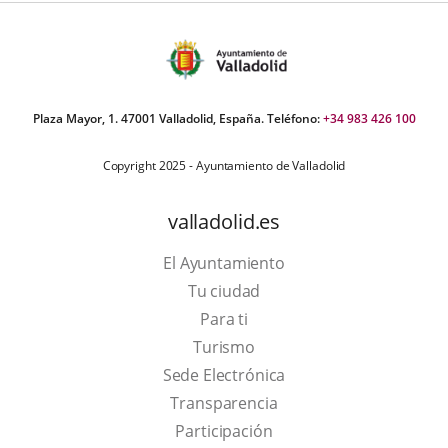
Plaza Mayor, 1. 47001 Valladolid, España. Teléfono:
+34 983 426 100
Copyright 2025 - Ayuntamiento de Valladolid
valladolid.es
El Ayuntamiento
Tu ciudad
Para ti
This
Turismo
link
Link
Sede Electrónica
will
to
Transparencia
open
external
Participación