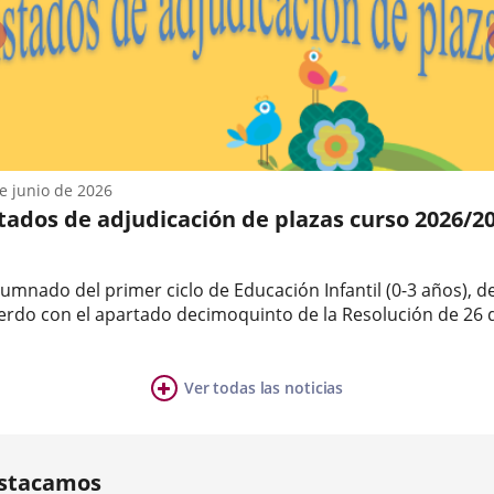
olid
ipación
previus
anía
r
pio
zación
olid
do.
e junio de 2026
mo,...
stados de adjudicación de plazas curso 2026/2
des
danas
lumnado del primer ciclo de Educación Infantil (0-3 años), d
erdo con el apartado decimoquinto de la Resolución de 26 
ro de 2026, por la que se concreta su proceso de admisión, 
n
a
o para matricular al alumnado adjudicatario de plaza es del.
al,...
Ver todas las noticias
ia
mber
ers:
stacamos