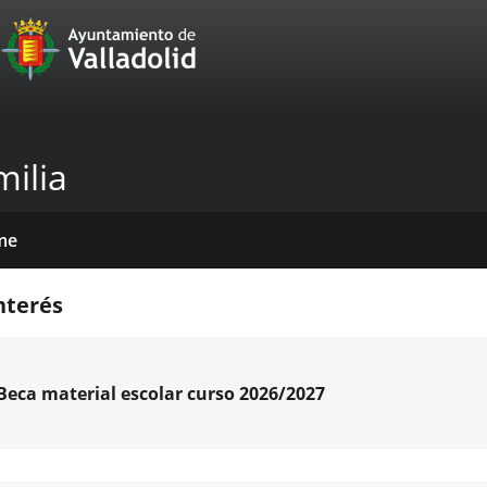
Portal
Jump to content
Web
del
Ayuntamiento
milia
de
Valladolid
me
icios
tros
das
mativas
licaciones
cias
nda
nterés
venciones
Beca material escolar curso 2026/2027
CATORIA
CA