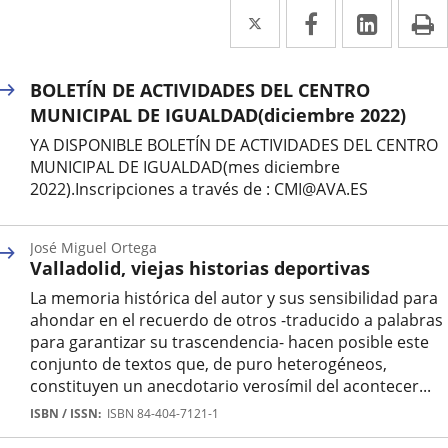
Twitter
Enlace
Facebook
Enlace
Linked
Enlace
P
a
a
a
una
una
una
BOLETÍN DE ACTIVIDADES DEL CENTRO
aplicación
aplicación
aplica
MUNICIPAL DE IGUALDAD(diciembre 2022)
YA DISPONIBLE BOLETÍN DE ACTIVIDADES DEL CENTRO
externa.
externa.
extern
MUNICIPAL DE IGUALDAD(mes diciembre
2022).Inscripciones a través de : CMI@AVA.ES
José Miguel Ortega
Valladolid, viejas historias deportivas
La memoria histórica del autor y sus sensibilidad para
ahondar en el recuerdo de otros -traducido a palabras
para garantizar su trascendencia- hacen posible este
conjunto de textos que, de puro heterogéneos,
constituyen un anecdotario verosímil del acontecer...
Autor
ISBN / ISSN
ISBN 84-404-7121-1