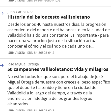
Autor
ISBN / ISSN
ISBN 978-84-96864-12-2
Juan Carlos Real
Historia del baloncesto vallisoletano
Desde los años 40 hasta nuestros días, la progresión
ascendente del deporte del baloncesto en la ciudad de
Valladolid ha sido una constante. Es importante - para
hacer una valoración justa de la situación actual-
conocer el cómo y el cuándo de cada uno de...
Autor
ISBN / ISSN
ISBN 84-86808-64-2
José Miguel Ortega
50 campeones vallisoletanos: vida y milagros
No están todos los que son, pero el trabajo de José
Miguel Ortega demuestra con creces el peso específico
que el deporte ha tenido y tiene en la ciudad de
Valladolid a lo largo del tiempo, a través de la
enumeración fidedigna de los grandes logros
alcanzados...
Autor
ISBN / ISSN
ISBN 84-86808-69-3