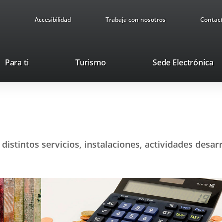
Accesibilidad
Trabaja con nosotros
Contac
This
Li
Para ti
Turismo
Sede Electrónica
link
to
will
ex
open
ap
in
a
pop-
up
distintos servicios, instalaciones, actividades desa
window.