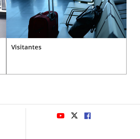
Visitantes
avaHeaderSocial
LINK
LINK
LINK
TO
TO
TO
EXTERNAL
EXTERNAL
EXTERNAL
APPLICATION.
APPLICATION.
APPLICATION.