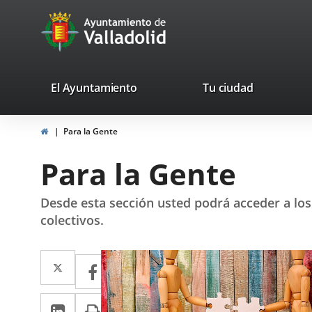
Portal
Jump to content
avaTop
Web
del
Ayuntamiento
valladolid.es
El Ayuntamiento
Tu ciudad
de
Home
Para la Gente
Valladolid
Para la Gente
Desde esta sección usted podrá acceder a los 
colectivos.
Twitter
Enlace
Facebook
Enlace
a
a
Linkedin
Enlace
Print
una