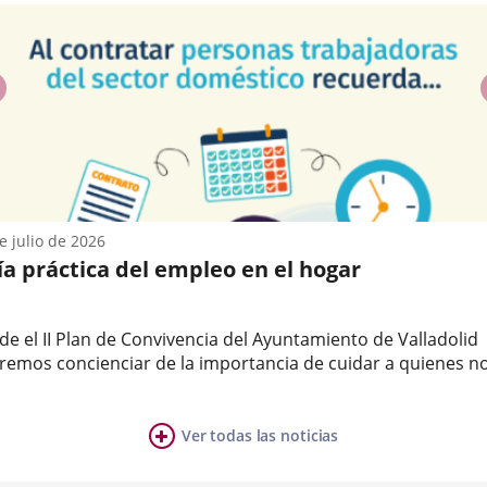
ne
ncia...
dana
ltural
IO
izado
previus
CIÓN
-
CULTURAL,
os
ente
to
nas
e julio de 2026
ntes....
ía práctica del empleo en el hogar
anía.En
te
de el II Plan de Convivencia del Ayuntamiento de Valladolid
remos concienciar de la importancia de cuidar a quienes n
ión...
dan.Las empleadas de hogar realizan un trabajo muy valios
a
stros hogares. Respetemos sus derechos.Consulta la Guía
tica...
Ver todas las noticias
ia
mber