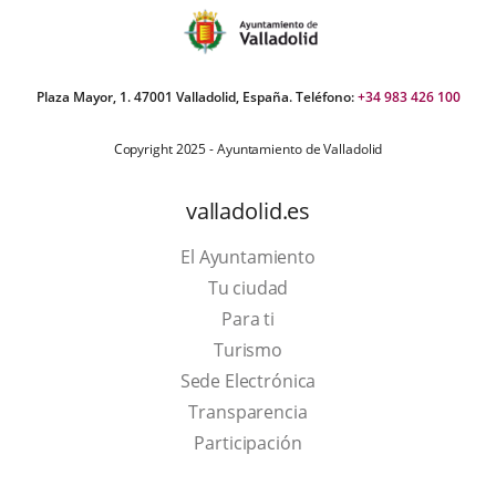
Plaza Mayor, 1. 47001 Valladolid, España. Teléfono:
+34 983 426 100
Copyright 2025 - Ayuntamiento de Valladolid
valladolid.es
El Ayuntamiento
Tu ciudad
Para ti
This
Turismo
link
Link
Sede Electrónica
will
to
Transparencia
open
external
Participación
in
application.