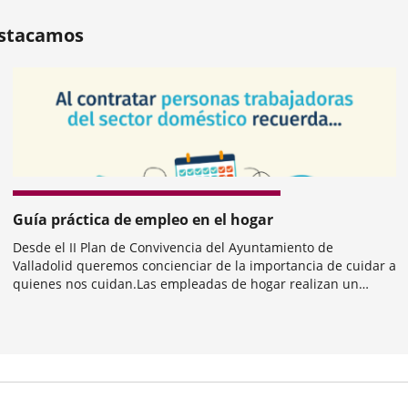
ers:
stacamos
revius
Guía práctica de empleo en el hogar
Desde el II Plan de Convivencia del Ayuntamiento de
Valladolid queremos concienciar de la importancia de cuidar a
quienes nos cuidan.Las empleadas de hogar realizan un
trabajo muy valioso en nuestros hogares. Respetemos sus
derechos.Consulta la Guía Práctica...
mber
ers: