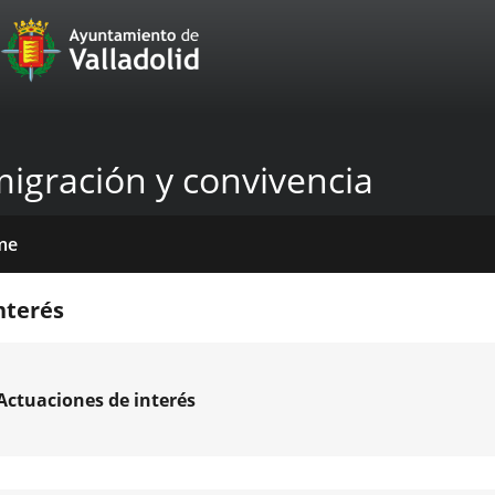
Portal
Jump to content
Web
del
Ayuntamiento
migración y convivencia
de
Valladolid
me
icios
tros
das
mativas
licaciones
cias
nterés
venciones
Actuaciones de interés