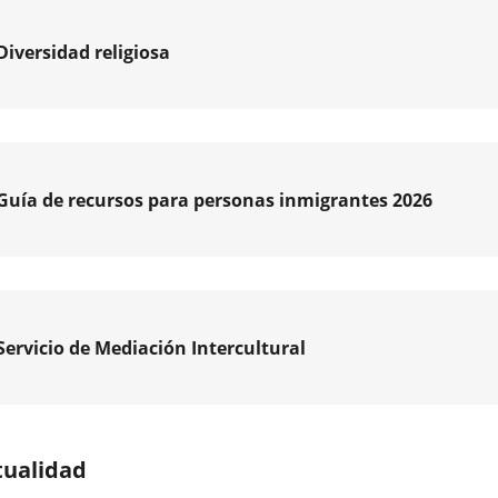
pal
Diversidad religiosa
encia
vo
Guía de recursos para personas inmigrantes 2026
l
r
amiento
ucción
olid
Servicio de Mediación Intercultural
va
amiento
tualidad
olid
encia