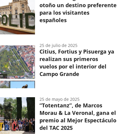
sinergias
otoño un destino preferente
derivadas
para los visitantes
del
españoles
trabajo
en
colaboración
25 de julio de 2025
Citius, Fortius y Pisuerga ya
realizan sus primeros
vuelos por el interior del
Campo Grande
25 de mayo de 2025
“Totentanz”, de Marcos
Morau & La Veronal, gana el
premio al Mejor Espectáculo
del TAC 2025