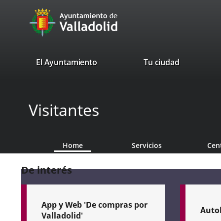
Portal
Jump to content
avaTop
Web
del
Ayuntamiento
valladolid.es
El Ayuntamiento
Tu ciudad
de
Valladolid
Visitantes
Home
Servicios
Cen
De interés
App y Web 'De compras por
Auto
Valladolid'