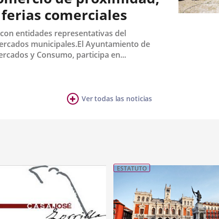
ferias comerciales
Fecha
de
 con entidades representativas del
la
mercados municipales.El Ayuntamiento de
noticia
Mercados y Consumo, participa en...
Ver todas las noticias
ESTATUTO