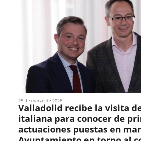
en
cuya
página...
25 de marzo de 2026
Valladolid recibe la visita 
italiana para conocer de p
actuaciones puestas en mar
Ayuntamiento en torno al c