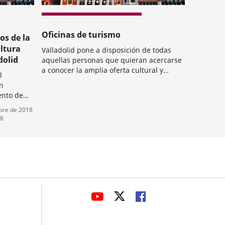
Oficinas de turismo
os de la
ltura
Valladolid pone a disposición de todas
dolid
aquellas personas que quieran acercarse
a conocer la amplia oferta cultural y
l
turística, una serie de puntos de
Categoría
n
información mediante los cuales se da
ento de
cobertura a la capital, manteniendo bien
mbre de 2018
informados a todos los visitantes....
pal de
18
ladolid" y
ticulado
avaHeaderSocial
LINK
LINK
LINK
TO
TO
TO
EXTERNAL
EXTERNAL
EXTERNAL