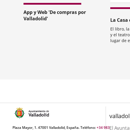
App y Web 'De compras por
Valladolid'
La Casa 
El libro, l
y el teatr
lugar de 
Además de
Categoría
propiamen
convertido
lecturas, t
valladol
El Ayunt
Plaza Mayor, 1. 47001 Valladolid, España. Teléfono:
+34 983