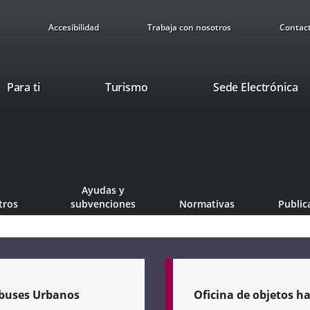
Accesibilidad
Trabaja con nosotros
Contac
This
Li
Para ti
Turismo
Sede Electrónica
link
to
will
ex
open
ap
in
a
pop-
Ayudas y
up
tros
subvenciones
Normativas
Public
window.
buses Urbanos
Oficina de objetos h