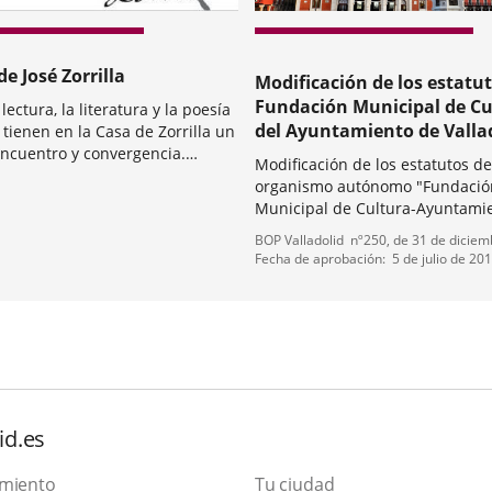
de José Zorrilla
Modificación de los estatut
Fundación Municipal de Cu
a lectura, la literatura y la poesía
del Ayuntamiento de Valla
o tienen en la Casa de Zorrilla un
encuentro y convergencia.
Modificación de los estatutos de
 la actividad museística
organismo autónomo "Fundació
te dicha, la Casa se ha
Municipal de Cultura-Ayuntami
 en anfitriona de recitales,
Valladolid", por la que pasa a
Tipo
Referencia
alleres, conferencias,...
BOP Valladolid
nº
250
, de 31 de dicie
denominarse "Fundación Munici
de
boletin
Fecha de aprobación
5 de julio de 20
Cultura del Ayuntamiento de Val
normativa
se cambia la redacción de su ar
id.es
amiento
Tu ciudad