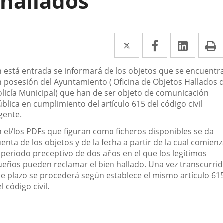
hallados
Twitter
Enlace
Facebook
Enlace
Linked
Enlace
P
a
a
a
escripción
n está entrada se informará de los objetos que se encuentr
una
una
una
n posesión del Ayuntamiento ( Oficina de Objetos Hallados 
aplicación
aplicación
aplica
olicía Municipal) que han de ser objeto de comunicación
blica en cumplimiento del artículo 615 del código civil
externa.
externa.
extern
gente.
n el/los PDFs que figuran como ficheros disponibles se da
enta de los objetos y de la fecha a partir de la cual comienz
l periodo preceptivo de dos años en el que los legítimos
ueños pueden reclamar el bien hallado. Una vez transcurri
se plazo se procederá según establece el mismo artículo 61
l código civil.