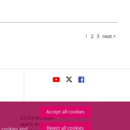
1
2
3
next >
avaHeaderSocial
LINK
LINK
LINK
TO
TO
TO
EXTERNAL
EXTERNAL
EXTERNAL
APPLICATION.
APPLICATION.
APPLICATION.
Accept all cookies
Menú
ACCESIBILIDAD
Legal
MAPA WEB
Reject all cookies
 cookies and