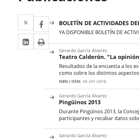
Twitter
Enlace
Facebook
Enlace
BOLETÍN DE ACTIVIDADES DE
a
a
YA DISPONIBLE BOLETÍN DE ACTIV
Linkedin
Enlace
Print
una
una
a
aplicación
Gerardo García Álvarez
aplicación
Teatro Calderón. "La opinió
una
externa.
externa.
Resultados de la encuesta a los e
aplicación
como sobre los distintos aspectos
externa.
Autor
ISBN / ISSN
VA-241+2016
Gerardo García Álvarez
Pingüinos 2013
Durante Pingüinos 2013, la Concej
participantes y recabar datos sobr
Autor
Gerardo García Álvarez