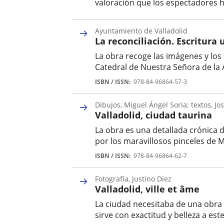
valoración que los espectadores ha
Autor
Ayuntamiento de Valladolid
La reconciliación. Escritura
La obra recoge las imágenes y los
Catedral de Nuestra Señora de la 
Autor
ISBN / ISSN
978-84-96864-57-3
Dibujos, Miguel Ángel Soria; textos, Jo
Valladolid, ciudad taurina
La obra es una detallada crónica d
por los maravillosos pinceles de M
Autor
ISBN / ISSN
978-84-96864-62-7
Fotografía, Justino Diez
Valladolid, ville et âme
La ciudad necesitaba de una obra s
sirve con exactitud y belleza a es