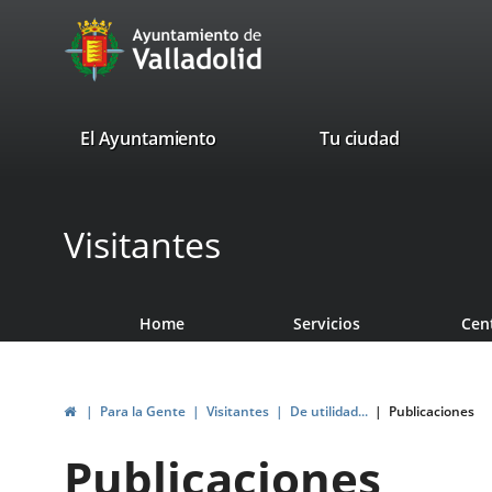
Portal
Jump to content
avaTop
Web
del
Ayuntamiento
valladolid.es
El Ayuntamiento
Tu ciudad
de
Valladolid
Visitantes
Home
Servicios
Cen
Home
Para la Gente
Visitantes
De utilidad...
Publicaciones
Publicaciones