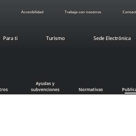
Accesibilidad
Trabaja con nosotros
Contac
This
Li
Para ti
Turismo
Sede Electrónica
link
to
will
ex
open
ap
in
a
pop-
Ayudas y
up
tros
subvenciones
Normativas
Public
window.