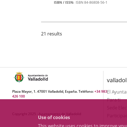
Autor
ISBN / ISSN
ISBN 84-86808-56-1
21 results
valladol
El Ayunt
Plaza Mayor, 1. 47001 Valladolid, España. Teléfono:
+34 983
426 100
Para ti
Sede Elec
Copyright 2025 - Ayuntamiento de Valladolid
Participa
Use of cookies
This website uses cookies to improve yo