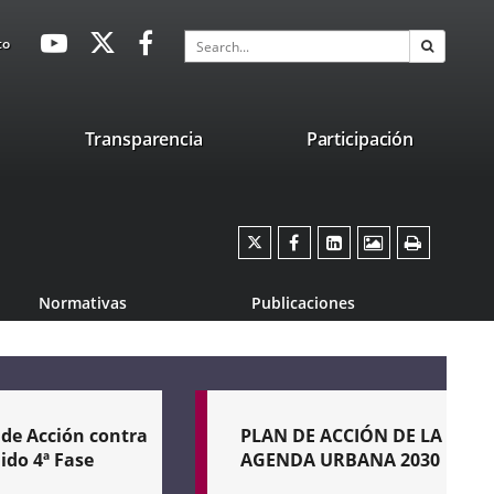
avaHeaderSocial
Link
Link
Link
Search
to
Search
to
to
to
external
external
external
application.
application.
application.
nk
Transparencia
Participación
ternal
plication.
Twitter
Enlace
Facebook
Enlace
Linkedin
Enlace
Images
Print
a
a
a
una
una
una
Normativas
Publicaciones
aplicación
aplicación
aplicación
externa.
externa.
externa.
 de Acción contra
PLAN DE ACCIÓN DE LA
ido 4ª Fase
AGENDA URBANA 2030