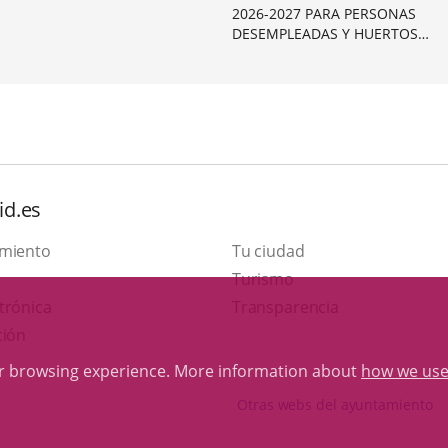
ación Intersectorial de
2026-2027 PARA PERSONAS
ntación Local de la Estrategia
DESEMPLEADAS Y HUERTOS
oción...
ECOLÓGICOS DE EXPLOTACIÓN
Categoría
COMUNITARIA
id.es
amiento
Tu ciudad
This
Turismo
Link
link
trónica
Transparencia
to
will
ción
external
open
ur browsing experience. More information about
how we use
application.
in
Otras webs del ayuntamiento
a
pop-