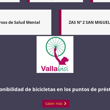
Valladolid
Regula
Plan
la
de
zona
Acción
de
contra
rsos de Salud Mental
ZAS Nº 2 SAN MIGUEL
bajas
el
emisiones
ruido
incluida
en
La
enel
Valladolid
Zona
Plan
-
Acústicamente
Integral
4
Saturada
de
FaseLa
de
Movilidad
versión
San
Urbana,
tiene
Miguel,
Sostenible
en
en
y
cuenta
adelante
Segura
todos
"ZAS
de
los
N2
la
aspectos
onibilidad de bicicletas en los puntos de pré
SAN
Ciudad
detectados
MIGUEL",
de
en
incluye
Valladolid
cuanto
Saber más
una
(PIMUSSVA),
a