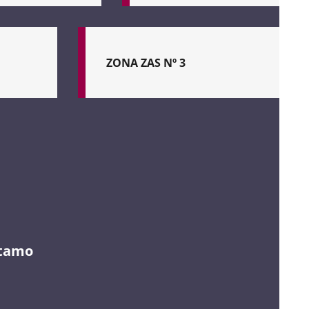
El
día
26
de
ZONA ZAS Nº 3
julio
de
2022,
Zona
el
ZAS
Pleno
nº
del
3
Ayuntamiento
Cantarranillas
de
Valladolid
aprobó
el
Plan
de
acción
stamo
de
la
Agenda
Urbana