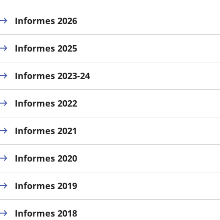
a
a
a
una
una
una
Informes 2026
aplicación
aplicación
aplica
Informes 2025
externa.
externa.
extern
Informes 2023-24
Informes 2022
Informes 2021
Informes 2020
Informes 2019
Informes 2018