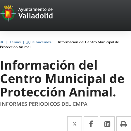
Portal
Jump to content
Web
del
Ayuntamiento
Home
Temas
¿Qué hacemos?
Información del Centro Municipal de
Protección Animal.
de
Información del
Valladolid
Centro Municipal de
Protección Animal.
INFORMES PERIODICOS DEL CMPA
Twitter
Enlace
Facebook
Enlace
Linked
Enlace
P