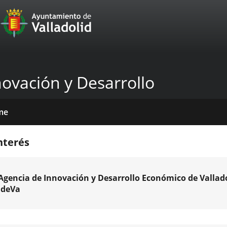
Portal
Jump to content
Web
del
Ayuntamiento
novación y Desarrollo
de
Valladolid
me
icios
tros
das
mativas
licaciones
cias
nda
nterés
venciones
Agencia de Innovación y Desarrollo Económico de Vallado
IdeVa
a