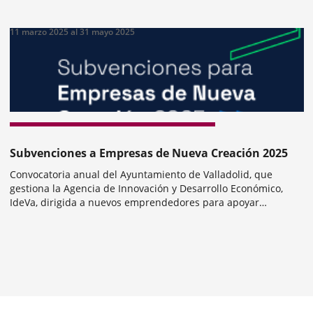
11
marzo
2025
al
31
mayo
2025
revius
Subvenciones a Empresas de Nueva Creación 2025
Convocatoria anual del Ayuntamiento de Valladolid, que
gestiona la Agencia de Innovación y Desarrollo Económico,
IdeVa, dirigida a nuevos emprendedores para apoyar
económicamente diversos gastos del inicio de la
Inicio
actividad.Estas ayudas están dirigidas a personas...
mber