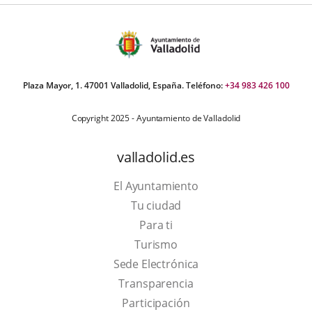
ers:
Plaza Mayor, 1. 47001 Valladolid, España. Teléfono:
+34 983 426 100
Copyright 2025 - Ayuntamiento de Valladolid
valladolid.es
El Ayuntamiento
Tu ciudad
Para ti
This
Turismo
link
Link
Sede Electrónica
will
to
Transparencia
open
external
Participación