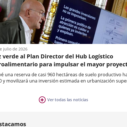
os
ollo
pales
previus
mico
ivas
danas
rio
anza
trador
teca
tos
C/
ión...
e julio de 2026
 verde al Plan Director del Hub Logístico
,...
roalimentario para impulsar el mayor proyec
desarrollo económico e industrial de Valladol
vé una reserva de casi 960 hectáreas de suelo productivo h
 las próximas décadas
0 y movilizará una inversión estimada en urbanización supe
73 millones de euros y permitirá generar cerca de 30.000
a
leos.La Junta de Gobierno del Ayuntamiento de Valladolid 
obado...
Ver todas las noticias
ia
mber
ers:
stacamos