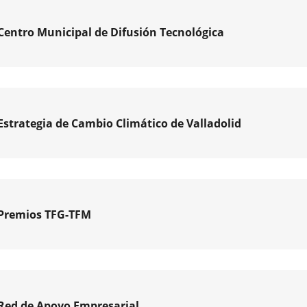
ción
Centro Municipal de Difusión Tecnológica
ollo
mico
lid,
de
Estrategia de Cambio Climático de Valladolid
a,
egia
zadora
ivas
Premios TFG-TFM
doras
vo
lidad
lid...
ica
olid
Red de Apoyo Empresarial