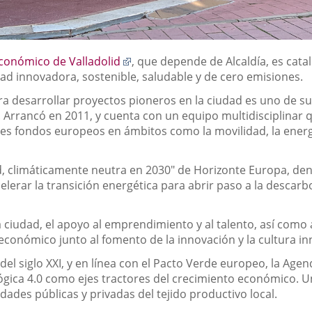
Enlace
Económico de Valladolid
, que depende de Alcaldía, es cata
a
dad innovadora, sostenible, saludable y de cero emisiones.
una
ara desarrollar proyectos pioneros en la ciudad es uno de 
aplicación
 Arrancó en 2011, y cuenta con un equipo multidisciplinar 
externa.
es fondos europeos en ámbitos como la movilidad, la energía
id, climáticamente neutra en 2030" de Horizonte Europa, de
lerar la transición energética para abrir paso a la descarb
 ciudad, el apoyo al emprendimiento y al talento, así como a
conómico junto al fomento de la innovación y la cultura in
del siglo XXI, y en línea con el Pacto Verde europeo, la Ag
ógica 4.0 como ejes tractores del crecimiento económico. U
ades públicas y privadas del tejido productivo local.