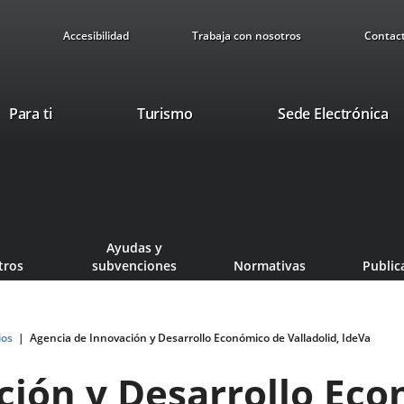
Accesibilidad
Trabaja con nosotros
Contac
This
Li
Para ti
Turismo
Sede Electrónica
link
to
will
ex
open
ap
in
a
pop-
Ayudas y
up
tros
subvenciones
Normativas
Public
window.
ios
Agencia de Innovación y Desarrollo Económico de Valladolid, IdeVa
ción y Desarrollo Ec