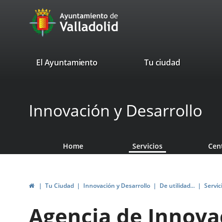
Portal
Jump to content
avaTop
Web
del
Ayuntamiento
valladolid.es
El Ayuntamiento
Tu ciudad
de
Valladolid
Innovación y Desarrollo
Home
Servicios
Cen
Home
Tu Ciudad
Innovación y Desarrollo
De utilidad...
Servic
Agencia de Innova