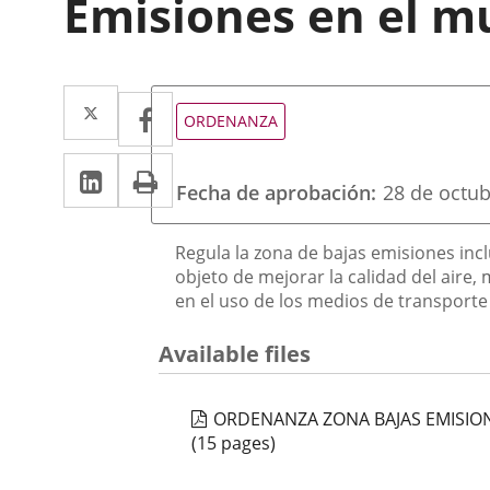
Emisiones en el mu
Twitter
Enlace
Facebook
Enlace
Tipo
ORDENANZA
de
a
a
normativa
Linkedin
Enlace
Print
una
una
Fecha de aprobación
28 de octu
a
aplicación
aplicación
una
externa.
Descripción
externa.
Regula la zona de bajas emisiones incl
aplicación
objeto de mejorar la calidad del aire, 
en el uso de los medios de transporte
externa.
Available files
ORDENANZA ZONA BAJAS EMISIO
(15 pages)