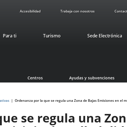
Accesibilidad
Trabaja con nosotros
Contac
This
Li
Para ti
Turismo
Sede Electrónica
link
to
will
ex
open
ap
in
a
pop-
Centros
Ayudas y subvenciones
up
window.
tivas
Ordenanza por la que se regula una Zona de Bajas Emisiones en el mu
que se regula una Zon