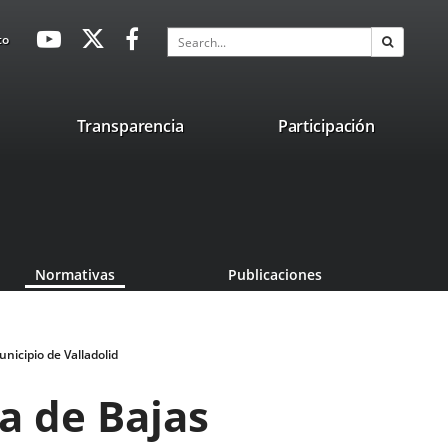
avaHeaderSocial
Link
Link
Link
Search
to
Search
to
to
to
external
external
external
application.
application.
application.
nk
Transparencia
Participación
ternal
plication.
Normativas
Publicaciones
nicipio de Valladolid
a de Bajas