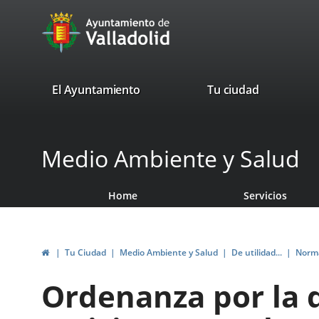
Portal
Jump to content
avaTop
Web
del
Ayuntamiento
valladolid.es
El Ayuntamiento
Tu ciudad
de
Valladolid
Medio Ambiente y Salud
Home
Servicios
Home
Tu Ciudad
Medio Ambiente y Salud
De utilidad...
Norma
Ordenanza por la 