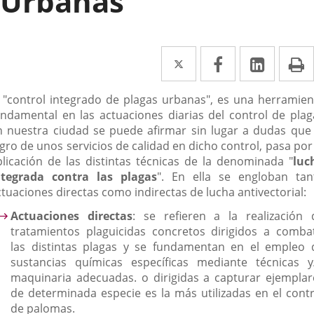
Urbanas
Twitter
Enlace
Facebook
Enlace
Linked
Enlace
P
a
a
a
escripción
l "control integrado de plagas urbanas", es una herramien
una
una
una
undamental en las actuaciones diarias del control de plag
aplicación
aplicación
aplica
n nuestra ciudad se puede afirmar sin lugar a dudas que 
gro de unos servicios de calidad en dicho control, pasa por
externa.
externa.
extern
plicación de las distintas técnicas de la denominada "
luc
ntegrada contra las plagas
". En ella se engloban tan
ctuaciones directas como indirectas de lucha antivectorial:
Actuaciones directas
: se refieren a la realización 
tratamientos plaguicidas concretos dirigidos a combat
las distintas plagas y se fundamentan en el empleo 
sustancias químicas específicas mediante técnicas y
maquinaria adecuadas. o dirigidas a capturar ejemplar
de determinada especie es la más utilizadas en el contr
de palomas.