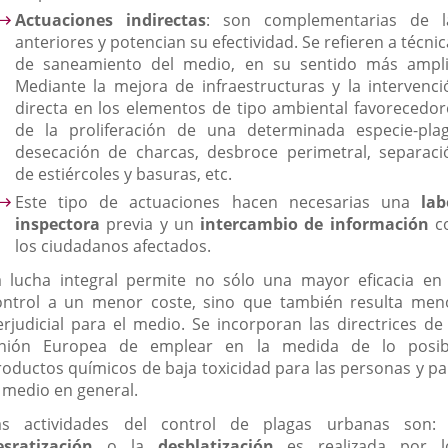
Actuaciones indirectas
: son complementarias de l
anteriores y potencian su efectividad. Se refieren a técni
de saneamiento del medio, en su sentido más ampli
Mediante la mejora de infraestructuras y la intervenci
directa en los elementos de tipo ambiental favorecedor
de la proliferación de una determinada especie-plag
desecación de charcas, desbroce perimetral, separaci
de estiércoles y basuras, etc.
Este tipo de actuaciones hacen necesarias una
lab
inspectora
previa y un
intercambio de información
c
los ciudadanos afectados.
a lucha integral permite no sólo una mayor eficacia en 
ontrol a un menor coste, sino que también resulta men
erjudicial para el medio. Se incorporan las directrices de 
nión Europea de emplear en la medida de lo posib
roductos químicos de baja toxicidad para las personas y pa
l medio en general.
as actividades del control de plagas urbanas son: 
esratización
o la
desblatización
es realizada por l